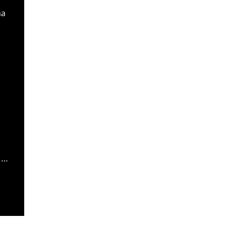
na
m…