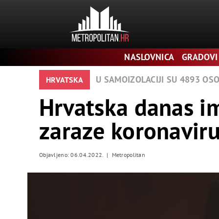
Plaćaju se novi online kockanje za igre na
Cashed Casino 50 Free Spins
: Od vremena automata za igr
Pretraga
NASLOVNICA
GRADOVI
Najbolja Cardano Kasina 2025
- Ne samo da je to jedna 
prvo mjesto.
U SAMOIZOLACIJI SU 4893 OS
HRVATSKA
Slot Royal Masquerade Bonusi I Besplatne Vrtnje
: Dakle
Hrvatska danas i
Kasino rulet uživo besplatno 2024
zaraze koronavir
Rulet Veliki Dobitak
Odjeljak Igre predstavlja suštinu našeg pregleda o tome 
Objavljeno: 06.04.2022.
Metropolitan
Blackjack Bonus
U početku se igra zvala 21, jer je cilj prikupiti ruku s tak
Ako niste sigurni što odabrati, pogledajte istaknute dijelo
Live blackjack za brojanje kartica u hrvat