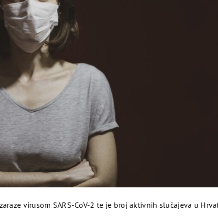
ožete učiniti kako biste poboljšali svoje šanse za uspješnu igru.
 započelo je s prvim krugom u četvrtak, 16, lipnja.
zaraze virusom SARS-CoV-2 te je broj aktivnih slučajeva u Hrva