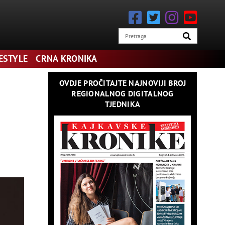
FESTYLE
CRNA KRONIKA
ajbrže rastuća, pokazujući želju internetskih stranica da zauzmu
OVDJE PROČITAJTE NAJNOVIJI BROJ
što možete dobiti je 300 bodova.
REGIONALNOG DIGITALNOG
TJEDNIKA