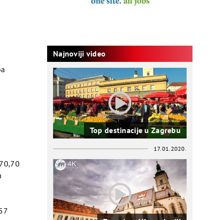
Najnoviji video
ba
Top destinacije u Zagrebu
17.01.2020.
 70,70
m
957