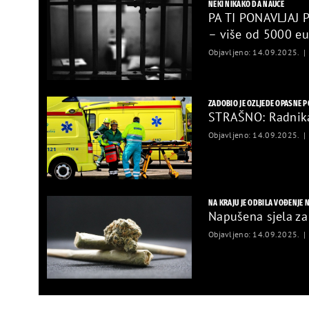
NEKI NIKAKO DA NAUČE
PA TI PONAVLJAJ 
– više od 5000 eu
Objavljeno: 14.09.2025.
ZADOBIO JE OZLJEDE OPASNE P
STRAŠNO: Radnika 
Objavljeno: 14.09.2025.
NA KRAJU JE ODBILA VOĐENJE 
Napušena sjela za 
Objavljeno: 14.09.2025.