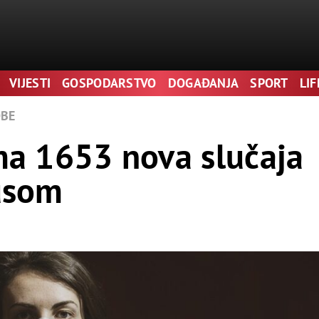
 sreću 2024
e na sreću, To je bio najveći izum u industriji igara.
VIJESTI
GOSPODARSTVO
DOGAĐANJA
SPORT
LI
od najopsežnijih knjižnica automata u Kanadi, već je i daleko n
OBE
, da biste izračunali ako igrate utor po minimalnoj okladi, sve 
ma 1653 nova slučaja
usom
što je O nama.
vom vrijednošću.
ve.
skoj nezakonit 2024