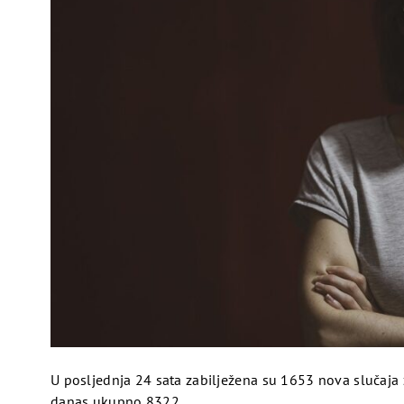
Craps Casino Recenzija I Iskustva 2025
No, iako je igra specifična za slučaj, postoje neke stvari koje m
Playfina Casino No Deposit Bonus
Otvoreno prvenstvo seoskog kluba u Brooklineu, Massachusetts,
Craps Casino Recenzija I Iskustva 2025
U posljednja 24 sata zabilježena su 1653 nova slučaja 
danas ukupno 8322