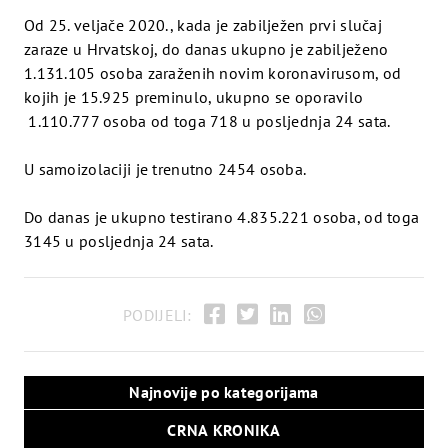
Od 25. veljače 2020., kada je zabilježen prvi slučaj
zaraze u Hrvatskoj, do danas ukupno je zabilježeno
1.131.105 osoba zaraženih novim koronavirusom, od
kojih je 15.925 preminulo, ukupno se oporavilo
1.110.777 osoba od toga 718 u posljednja 24 sata.
U samoizolaciji je trenutno 2454 osoba.
Do danas je ukupno testirano 4.835.221 osoba, od toga
3145 u posljednja 24 sata.
PODIJELI:
Najnovije po kategorijama
CRNA KRONIKA