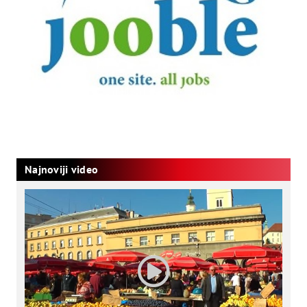
Najnoviji video