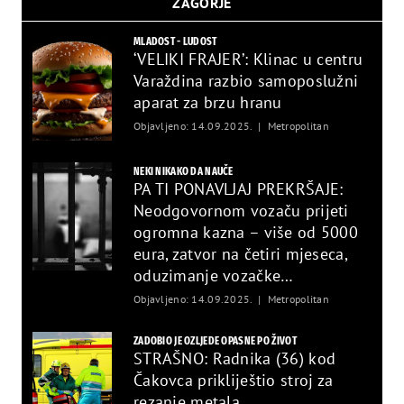
ZAGORJE
MLADOST - LUDOST
‘VELIKI FRAJER’: Klinac u centru
Varaždina razbio samoposlužni
aparat za brzu hranu
Objavljeno: 14.09.2025.
Metropolitan
NEKI NIKAKO DA NAUČE
PA TI PONAVLJAJ PREKRŠAJE:
Neodgovornom vozaču prijeti
ogromna kazna – više od 5000
eura, zatvor na četiri mjeseca,
oduzimanje vozačke…
Objavljeno: 14.09.2025.
Metropolitan
ZADOBIO JE OZLJEDE OPASNE PO ŽIVOT
STRAŠNO: Radnika (36) kod
Čakovca prikliještio stroj za
rezanje metala