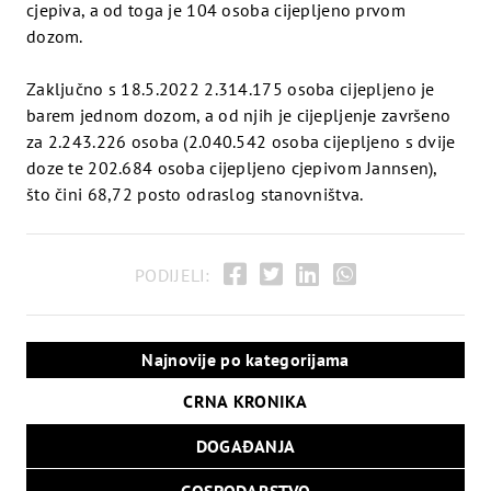
cjepiva, a od toga je 104 osoba cijepljeno prvom
dozom.
Zaključno s 18.5.2022 2.314.175 osoba cijepljeno je
barem jednom dozom, a od njih je cijepljenje završeno
za 2.243.226 osoba (2.040.542 osoba cijepljeno s dvije
doze te 202.684 osoba cijepljeno cjepivom Jannsen),
što čini 68,72 posto odraslog stanovništva.
PODIJELI:
Najnovije po kategorijama
CRNA KRONIKA
DOGAĐANJA