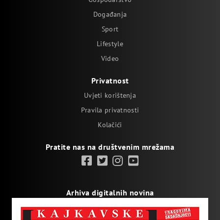
Događanja
Sport
Lifestyle
Video
Privatnost
Uvjeti korištenja
Pravila privatnosti
Kolačići
Pratite nas na društvenim mrežama
Arhiva digitalnih novina