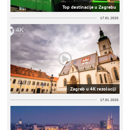
Top destinacije u Zagrebu
17.01.2020.
Zagreb u 4K rezoluciji
17.01.2020.