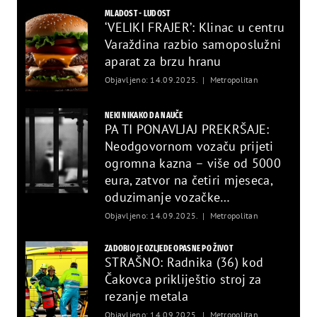
MLADOST - LUDOST
‘VELIKI FRAJER’: Klinac u centru
Varaždina razbio samoposlužni
aparat za brzu hranu
Objavljeno: 14.09.2025.
Metropolitan
NEKI NIKAKO DA NAUČE
PA TI PONAVLJAJ PREKRŠAJE:
Neodgovornom vozaču prijeti
ogromna kazna – više od 5000
eura, zatvor na četiri mjeseca,
oduzimanje vozačke…
Objavljeno: 14.09.2025.
Metropolitan
ZADOBIO JE OZLJEDE OPASNE PO ŽIVOT
STRAŠNO: Radnika (36) kod
Čakovca prikliještio stroj za
rezanje metala
Objavljeno: 14.09.2025.
Metropolitan