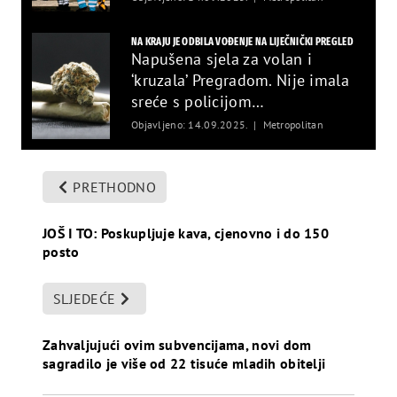
NA KRAJU JE ODBILA VOĐENJE NA LIJEČNIČKI PREGLED
Napušena sjela za volan i
‘kruzala’ Pregradom. Nije imala
sreće s policijom…
Objavljeno: 14.09.2025.
Metropolitan
PRETHODNO
JOŠ I TO: Poskupljuje kava, cjenovno i do 150
posto
SLJEDEĆE
Zahvaljujući ovim subvencijama, novi dom
sagradilo je više od 22 tisuće mladih obitelji