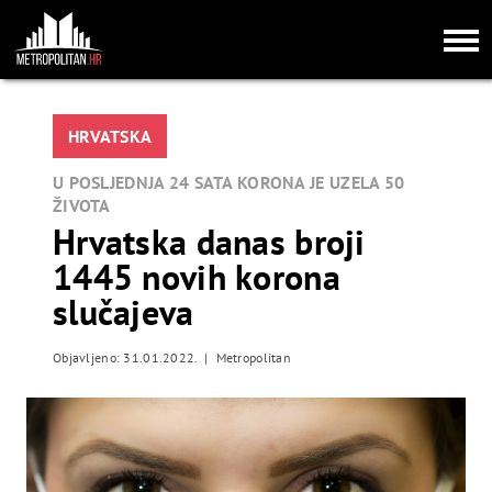
Najbolji dobitni kasino kockanje za igre na sreću
Kasino S Bonusem Bez Vkladu
: U nastavku smo naveli
ostale važne korake.
Payoneer Casino 50 Free Spins
- Na štandu Sosin ' 10
HRVATSKA
također će se naći sofisticirani set naprednih
U POSLJEDNJA 24 SATA KORONA JE UZELA 50
promotivnih alata za Sosin, kao i turnir s više proizvoda
ŽIVOTA
koji objedinjuje sve elemente portfelja proizvoda Sosin.
Hrvatska danas broji
Slot Dragon Hatch Bonusi I Besplatne Vrtnje
: Njemački
1445 novih korona
igrač imao je poteškoća s zaključivanjem dobitka više
slučajeva
od dva tjedna prije nego što je podnio žalbu.
Odgovorno kockanje
Objavljeno: 31.01.2022.
Metropolitan
Neosurf Casino No Deposit Bonus
Mnogo je riječi i fraza povezanih s kriptovalutom koje
možda ne razumijete u potpunosti kao početnik.
Online Kasino S Bonusem Za Registraci