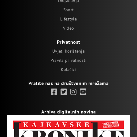
Događanja
Sport
Lifestyle
Video
Privatnost
Uvjeti korištenja
Pravila privatnosti
Kolačići
Pratite nas na društvenim mrežama
Arhiva digitalnih novina