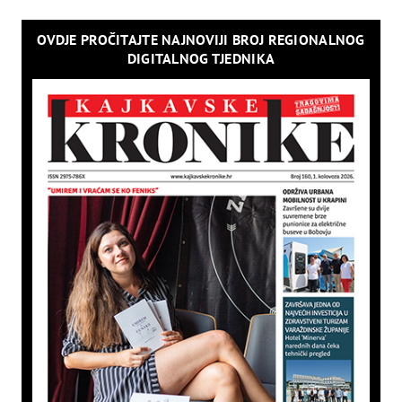
OVDJE PROČITAJTE NAJNOVIJI BROJ REGIONALNOG
DIGITALNOG TJEDNIKA