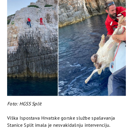
je li igra sigurna.
Najbolja Jcb Kasina 2025
Budući da se internetski poker ne igra u prisustvu drugih
igrača i djelitelja, možete se poslužiti vodičem za
početne ruke koji će vam dati predodžbu o tome kada
odustati i koliko se kladiti ako ostanete u.
Moglo bi iznenaditi mnoge da su Japan i Njemačka više
na popisu od Kanade i Australije s obzirom na prethodnu
tablicu, ali to vam pokazuje zašto je važno pogledati
različite mjerne podatke.
Kasino poker igrati 2024
Vulkan Casino No Deposit Bonus
Foto: HGSS Split
U igri nedostaju tradicionalni besplatni okretaji, što nije
tipično za internetske slotove.
Viška Ispostava Hrvatske gorske službe spašavanja
Kako Igrati Poker
Stanice Split imala je nesvakidašnju intervenciju.
Oglašivači koji pružaju informacije ili usporedbu usluga
kockanja, ali sami ne pružaju igre na sreću za koje je potrebna