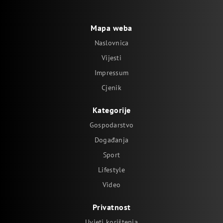
Mapa weba
Naslovnica
Vijesti
Impressum
Cjenik
Kategorije
Gospodarstvo
Događanja
Sport
Lifestyle
Video
Privatnost
Uvjeti korištenja