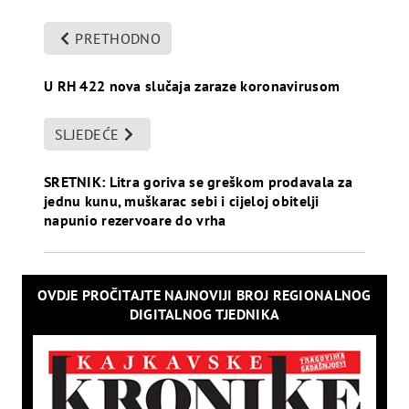
PRETHODNO
U RH 422 nova slučaja zaraze koronavirusom
SLJEDEĆE
SRETNIK: Litra goriva se greškom prodavala za
jednu kunu, muškarac sebi i cijeloj obitelji
napunio rezervoare do vrha
OVDJE PROČITAJTE NAJNOVIJI BROJ REGIONALNOG
DIGITALNOG TJEDNIKA