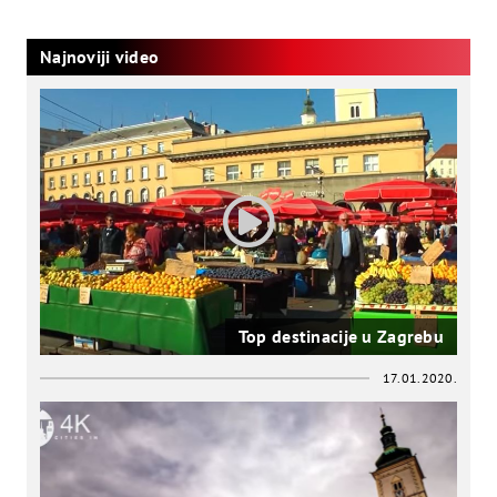
Najnoviji video
Top destinacije u Zagrebu
17.01.2020.