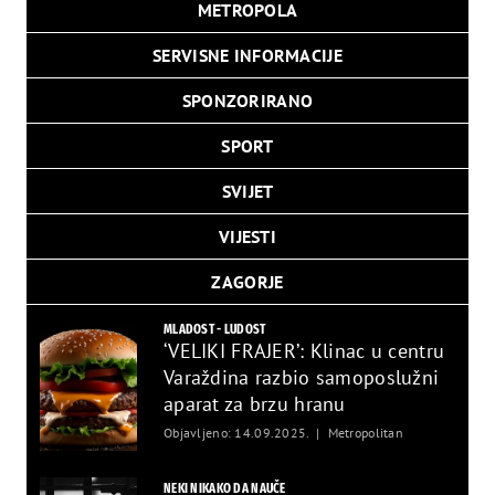
METROPOLA
SERVISNE INFORMACIJE
SPONZORIRANO
SPORT
SVIJET
VIJESTI
ZAGORJE
MLADOST - LUDOST
‘VELIKI FRAJER’: Klinac u centru
Varaždina razbio samoposlužni
aparat za brzu hranu
Objavljeno: 14.09.2025.
Metropolitan
NEKI NIKAKO DA NAUČE