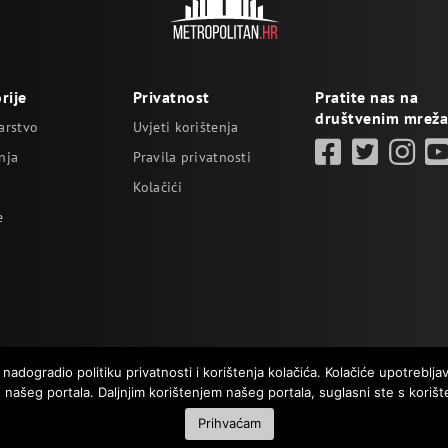
rije
Privatnost
Pratite nas na
društvenim mrež
arstvo
Uvjeti korištenja
nja
Pravila privatnosti
Kolačići
e
dogradio politiku privatnosti i korištenja kolačića. Kolačiće upotreblj
 našeg portala. Daljnjim korištenjem našeg portala, suglasni ste s korišt
Prihvaćam