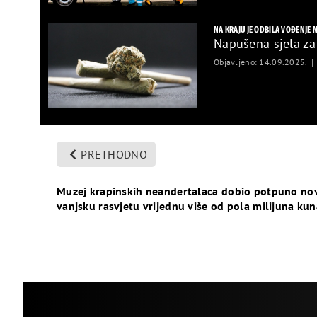
NA KRAJU JE ODBILA VOĐENJE 
Napušena sjela za 
Objavljeno: 14.09.2025.
PRETHODNO
Muzej krapinskih neandertalaca dobio potpuno no
vanjsku rasvjetu vrijednu više od pola milijuna kun