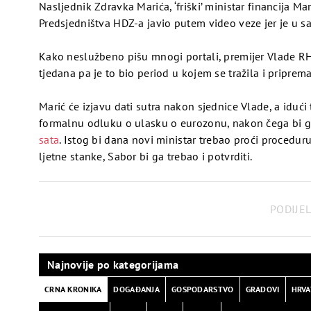
Nasljednik Zdravka Marića, ‘friški’ ministar financija M
Predsjedništva HDZ-a javio putem video veze jer je u sa
Kako neslužbeno pišu mnogi portali, premijer Vlade R
tjedana pa je to bio period u kojem se tražila i pripre
Marić će izjavu dati sutra nakon sjednice Vlade, a idući
formalnu odluku o ulasku o eurozonu, nakon čega bi ga V
Pogledaj
sata
. Istog bi dana novi ministar trebao proći procedur
ljetne stanke, Sabor bi ga trebao i potvrditi.
video
PODIJEL
Pogledaj
Najnovije po kategorijama
CRNA KRONIKA
DOGAĐANJA
GOSPODARSTVO
GRADOVI
HRVA