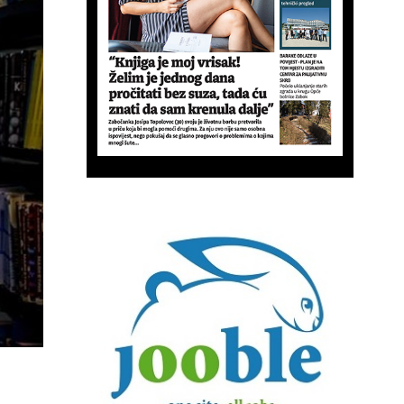
casino stranice, posebno s automatima.