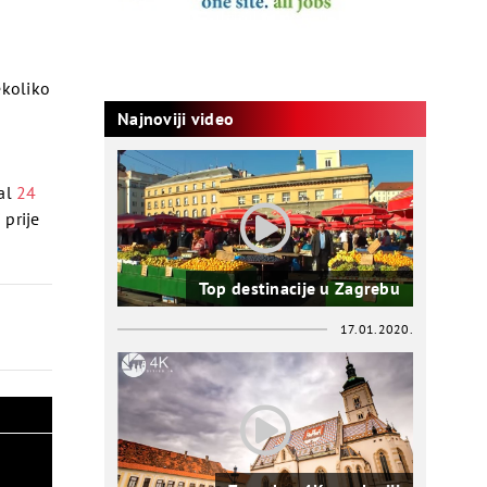
ekoliko
Najnoviji video
tal
24
 prije
Top destinacije u Zagrebu
17.01.2020.