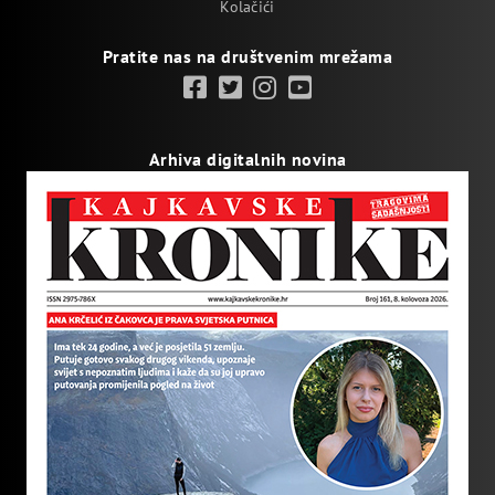
Kolačići
Pratite nas na društvenim mrežama
Arhiva digitalnih novina