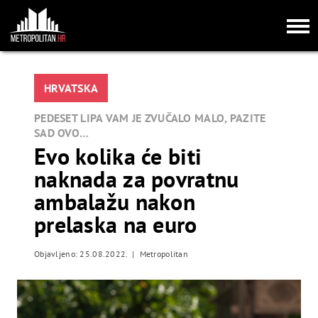
Minimalna oklada online kasino blackjack 2024
Casinia Casino No Deposit Bonus
: Iako je ovo najvažniji
aspekt casino bonusa, nije jedini.
Rulet Sistemi Crno Crveno
- Mali gubici plus veliki
HRVATSKA
dobici dodaju prednost kući i opet gubite.
PEDESET LIPA VAM JE ZVUČALO MALO, PAZITE
Slot Win Blaster Bonusi I Besplatne Vrtnje
: Drugim
SAD OVO…
riječima, broj redovitih igrača još je jedan pokazatelj je
Evo kolika će biti
li kasino pouzdan ili ne.
naknada za povratnu
ambalažu nakon
Blackjack za novac kako brojati karte 2024
prelaska na euro
Ethereum Casino No Deposit Bonus
Blackjack turniri održavaju se u jednom od sljedeća 3
Objavljeno: 25.08.2022.
Metropolitan
formata.
Blik Casino Recenzija I Iskustva 2025
Ako ste australski državljanin i koristite softver za igre na
sreću, poput automata za igre na sreću, izravno iz