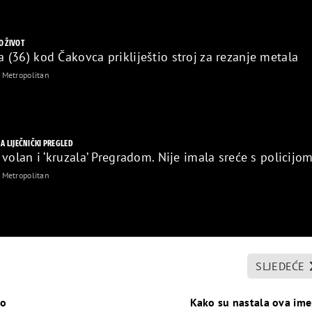
O ŽIVOT
(36) kod Čakovca prikliještio stroj za rezanje metala
Metropolitan
NA LIJEČNIČKI PREGLED
volan i ‘kruzala’ Pregradom. Nije imala sreće s policijo
Metropolitan
SLJEDEĆE
to
Kako su nastala ova im