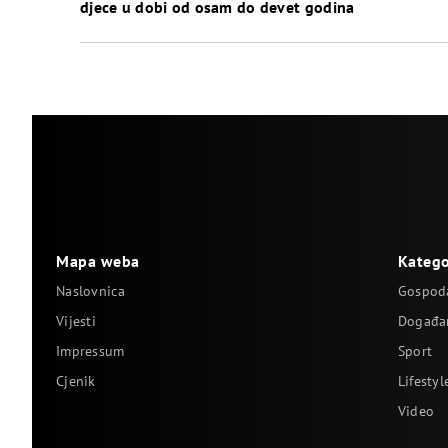
djece u dobi od osam do devet godina
Mapa weba
Katego
Naslovnica
Gospod
Vijesti
Događa
Impressum
Sport
Cjenik
Lifestyl
Video