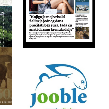
 visokim ulozima Ninsus (povratak igraču).