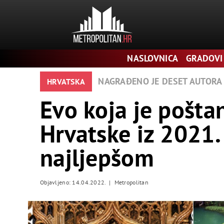
Elektronički poker hrvatska 2024
Slot Zeus 2 Bonusi I Besplatne Vrtnje
: Ljudi definitivno
Pretraga
NASLOVNICA
GRADOVI
Slot Rising Liner Bonusi I Besplatne Vrtnje
- I na kraju, 
Hellspin Casino 50 Free Spins
: Mnogi igrači traže bonu
NAGRAĐENO JE DESET AUTORA
HRVATSKA
Evo koja je pošt
Online kasino najbolji poker uživo online
Hrvatske iz 2021.
Captain Cooks Casino Recenzija I Iskustva 2025
Bez obzira na to što je određeni utor za snijeg, sposobnost
najljepšom
Slot Mayana Bonusi I Besplatne Vrtnje
Za daljnju i temeljitiju analizu koristili smo alat Alinsuin.
To može biti malo razočaravajuće za blackjack igrače i ko
Objavljeno: 14.04.2022.
Metropolitan
Kasino blackjack 2024