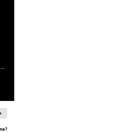
m…
ena?