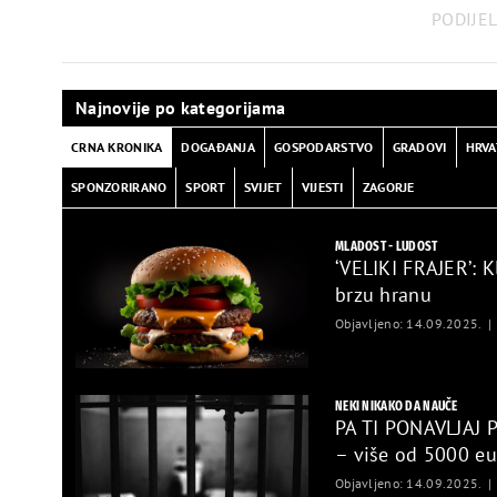
PODIJEL
Najnovije po kategorijama
CRNA KRONIKA
DOGAĐANJA
GOSPODARSTVO
GRADOVI
HRVA
SPONZORIRANO
SPORT
SVIJET
VIJESTI
ZAGORJE
MLADOST - LUDOST
‘VELIKI FRAJER’: 
brzu hranu
Objavljeno: 14.09.2025.
NEKI NIKAKO DA NAUČE
PA TI PONAVLJAJ 
– više od 5000 eu
Objavljeno: 14.09.2025.