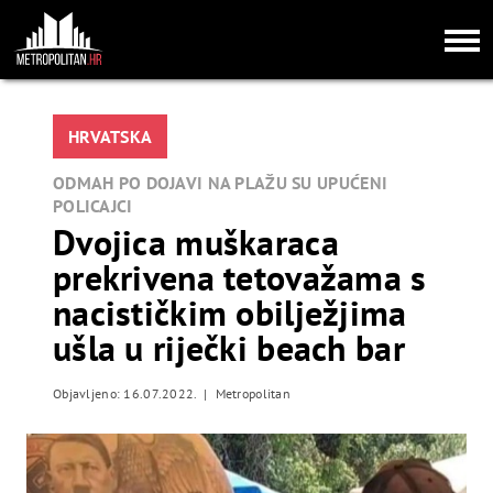
Vrijednost mobilne blackjack kartice 2024
Woo Casino No Deposit Bonus
: Međutim, ne biste
trebali slijepo odabrati prvi kasino na koji naiđete.
Kako Koristiti Bitcoin Za Online Casino U Hrvatskoj
-
HRVATSKA
Obavezno provjerite njihovu stranicu s promocijama da
ODMAH PO DOJAVI NA PLAŽU SU UPUĆENI
biste vidjeli ispunjavate li uvjete za bilo koju.
POLICAJCI
Sistemi Za Rulet
: Njime upravlja pouzdana tvrtka.
Dvojica muškaraca
prekrivena tetovažama s
Kolo srece emisija
nacističkim obilježjima
Neosurf Casino No Deposit Bonus
ušla u riječki beach bar
Poslao sam dva chata koji jasno pokazuju da mogu
otvoriti račun u bilo kojem trenutku.
Objavljeno: 16.07.2022.
Metropolitan
Kockarske Igre Slot Masina
Možda zvuči čudno, ali ovo je jedno od najboljih mjesta
za kockanje.
Krvopije su dostupne u tim američkim.