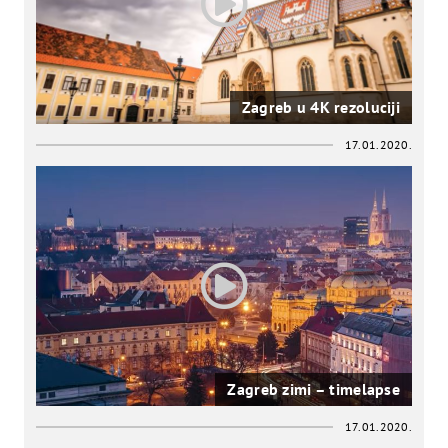
Zagreb u 4K rezoluciji
17.01.2020.
Zagreb zimi – timelapse
17.01.2020.