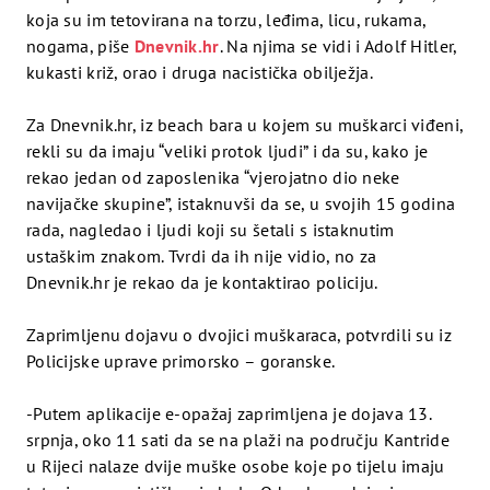
koja su im tetovirana na torzu, leđima, licu, rukama,
nogama, piše
Dnevnik.hr
. Na njima se vidi i Adolf Hitler,
kukasti križ, orao i druga nacistička obilježja.
Za Dnevnik.hr, iz beach bara u kojem su muškarci viđeni,
rekli su da imaju “veliki protok ljudi” i da su, kako je
rekao jedan od zaposlenika “vjerojatno dio neke
navijačke skupine”, istaknuvši da se, u svojih 15 godina
rada, nagledao i ljudi koji su šetali s istaknutim
ustaškim znakom. Tvrdi da ih nije vidio, no za
Dnevnik.hr je rekao da je kontaktirao policiju.
Zaprimljenu dojavu o dvojici muškaraca, potvrdili su iz
Policijske uprave primorsko – goranske.
-Putem aplikacije e-opažaj zaprimljena je dojava 13.
srpnja, oko 11 sati da se na plaži na području Kantride
u Rijeci nalaze dvije muške osobe koje po tijelu imaju