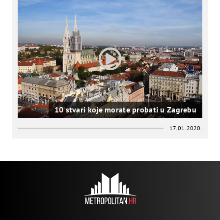
10 stvari koje morate probati u Zagrebu
17.01.2020.