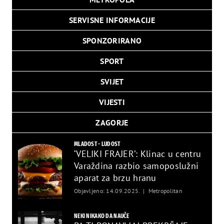
SERVISNE INFORMACIJE
SPONZORIRANO
SPORT
SVIJET
VIJESTI
ZAGORJE
MLADOST - LUDOST
‘VELIKI FRAJER’: Klinac u centru
Varaždina razbio samoposlužni
aparat za brzu hranu
Objavljeno: 14.09.2025.
Metropolitan
NEKI NIKAKO DA NAUČE