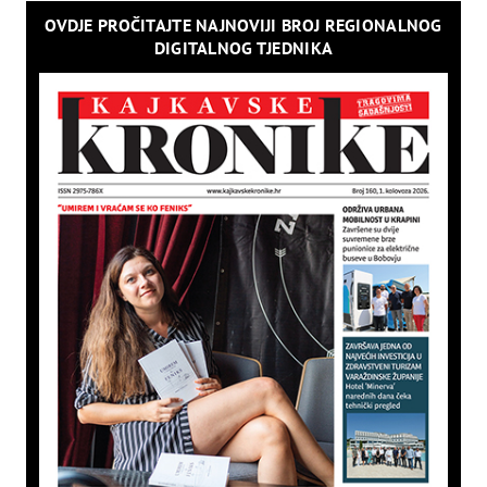
OVDJE PROČITAJTE NAJNOVIJI BROJ REGIONALNOG
DIGITALNOG TJEDNIKA