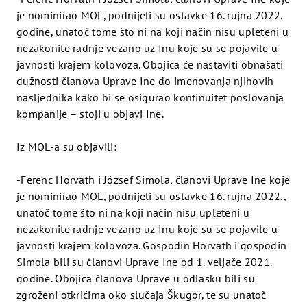
je nominirao MOL, podnijeli su ostavke 16. rujna 2022.
godine, unatoč tome što ni na koji način nisu upleteni u
nezakonite radnje vezano uz Inu koje su se pojavile u
javnosti krajem kolovoza. Obojica će nastaviti obnašati
dužnosti članova Uprave Ine do imenovanja njihovih
nasljednika kako bi se osigurao kontinuitet poslovanja
kompanije – stoji u objavi Ine.
Iz MOL-a su objavili:
-Ferenc Horváth i József Simola, članovi Uprave Ine koje
je nominirao MOL, podnijeli su ostavke 16. rujna 2022.,
unatoč tome što ni na koji način nisu upleteni u
nezakonite radnje vezano uz Inu koje su se pojavile u
javnosti krajem kolovoza. Gospodin Horváth i gospodin
Simola bili su članovi Uprave Ine od 1. veljače 2021.
godine. Obojica članova Uprave u odlasku bili su
zgroženi otkrićima oko slučaja Škugor, te su unatoč