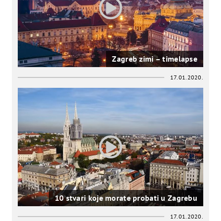
Zagreb zimi – timelapse
17.01.2020.
10 stvari koje morate probati u Zagrebu
17.01.2020.