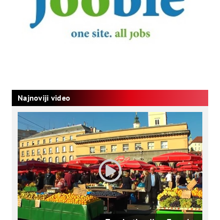
Najnoviji video