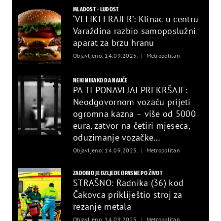
MLADOST - LUDOST
‘VELIKI FRAJER’: Klinac u centru
Varaždina razbio samoposlužni
aparat za brzu hranu
Objavljeno: 14.09.2025.
Metropolitan
NEKI NIKAKO DA NAUČE
PA TI PONAVLJAJ PREKRŠAJE:
Neodgovornom vozaču prijeti
ogromna kazna – više od 5000
eura, zatvor na četiri mjeseca,
oduzimanje vozačke…
Objavljeno: 14.09.2025.
Metropolitan
ZADOBIO JE OZLJEDE OPASNE PO ŽIVOT
STRAŠNO: Radnika (36) kod
Čakovca prikliještio stroj za
rezanje metala
Objavljeno: 14.09.2025.
Metropolitan