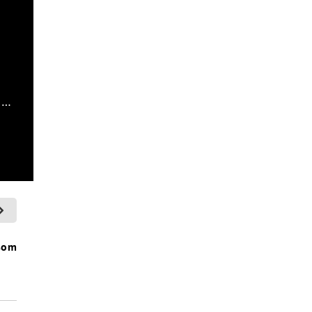
m…
usom