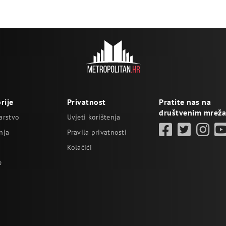
rije
Privatnost
Pratite nas na
društvenim mrež
arstvo
Uvjeti korištenja
nja
Pravila privatnosti
Kolačići
e