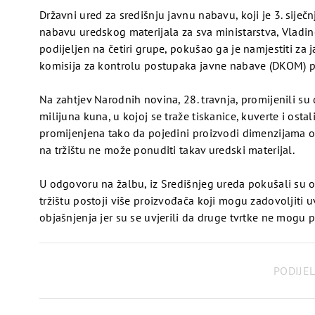
Državni ured za središnju javnu nabavu, koji je 3. siječ
nabavu uredskog materijala za sva ministarstva, Vladine
podijeljen na četiri grupe, pokušao ga je namjestiti za
komisija za kontrolu postupaka javne nabave (DKOM) p
Na zahtjev Narodnih novina, 28. travnja, promijenili su
milijuna kuna, u kojoj se traže tiskanice, kuverte i ostal
promijenjena tako da pojedini proizvodi dimenzijama o
Pogledaj
na tržištu ne može ponuditi takav uredski materijal.
U odgovoru na žalbu, iz Središnjeg ureda pokušali su 
video
tržištu postoji više proizvođača koji mogu zadovoljiti u
objašnjenja jer su se uvjerili da druge tvrtke ne mogu po
Pogledaj
PODIJEL