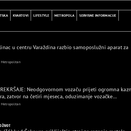
TSKA
KVARTOVI
LIFESTYLE
METROPOLA
SERVISNE INFORMACIJE
Klinac u centru Varaždina razbio samoposlužni aparat za
Metropolitan
PREKRŠAJE: Neodgovornom vozaču prijeti ogromna kaz
ra, zatvor na četiri mjeseca, oduzimanje vozačke…
Metropolitan
O ŽIVOT