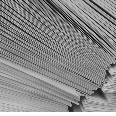
licencu za einsin.
 marljivi ljudi, ali uz naporan rad dolazi i velika igra.