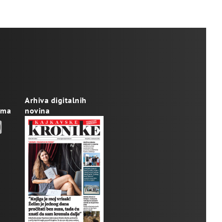
Arhiva digitalnih
ama
novina