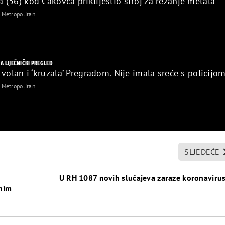
(36) kod Čakovca prikliještio stroj za rezanje metala
Metropolitan
NA LIJEČNIČKI PREGLED
volan i ‘kruzala’ Pregradom. Nije imala sreće s policijo
Metropolitan
SLJEDEĆE
U RH 1087 novih slučajeva zaraze koronavir
nim