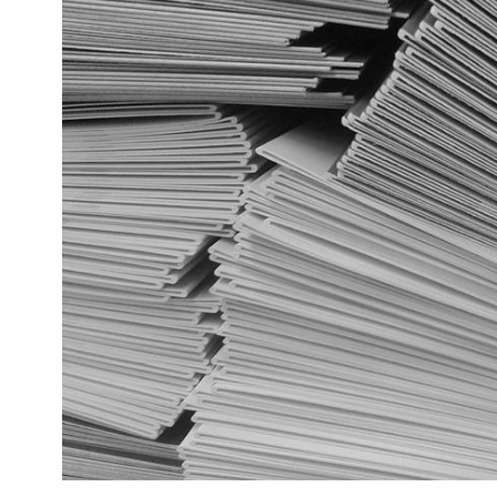
Slot Igre Book Of Ra
Tvrtka Einsin osnovana je 2024, godine, a iste je godine dobila 
Mansion Casino Recenzija I Iskustva 2025
Kanađani koji žive na sjeverozapadnim teritorijima poznati su kao
Kako Koristiti Idebit Za Online Casino U Hrvatskoj