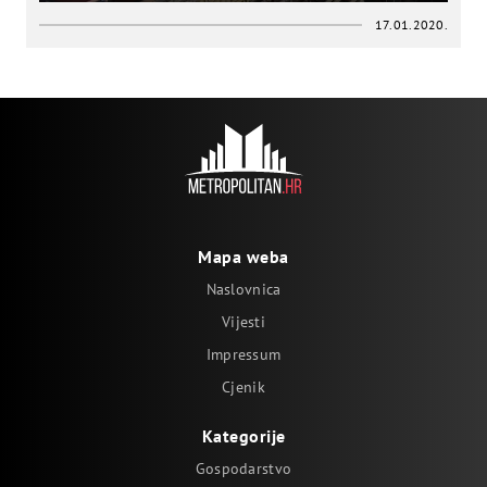
17.01.2020.
Mapa weba
Naslovnica
Vijesti
Impressum
Cjenik
Kategorije
Gospodarstvo