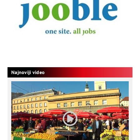
Najnoviji video