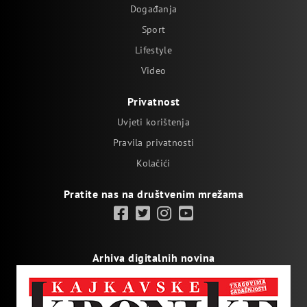
Događanja
Sport
Lifestyle
Video
Privatnost
Uvjeti korištenja
Pravila privatnosti
Kolačići
Pratite nas na društvenim mrežama
Arhiva digitalnih novina