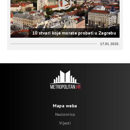
10 stvari koje morate probati u Zagrebu
17.01.2020.
Mapa weba
Naslovnica
Vijesti