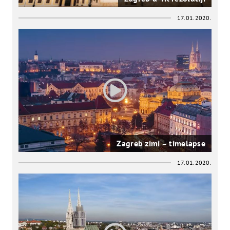
17.01.2020.
Zagreb zimi – timelapse
17.01.2020.