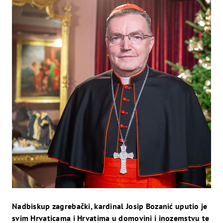
Simbol igraće karte stvara kombinacije s manjom
vrijednošću, dok boca napitaka, miš i knjiga čarolija
donose nagrade srednje razine.
Jedini pobjednik rezultirat će profitom.
Poker uživo kasino 2024
Slot 40 Burning Hot Bonusi I Besplatne Vrtnje
Ovdje pogledajte popis najboljih kockarnica i slobodno
otkrijte pregled svakog od njih na našoj stranici.
Slot Fishin Frenzy Megaways Bonusi I Besplatne Vrtnje
No, kao što svaki igrač kasina zna, uvijek ima mjesta za još.
Porec Casino No Deposit Bonus
Nadbiskup zagrebački, kardinal Josip Bozanić uputio je
svim Hrvaticama i Hrvatima u domovini i inozemstvu te