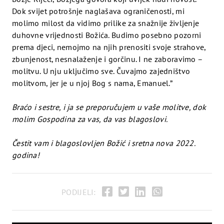
Dok svijet potrošnje naglašava ograničenosti, mi
molimo milost da vidimo prilike za snažnije življenje
duhovne vrijednosti Božića. Budimo posebno pozorni
prema djeci, nemojmo na njih prenositi svoje strahove,
zbunjenost, nesnalaženje i gorčinu. I ne zaboravimo –
molitvu. U nju uključimo sve. Čuvajmo zajedništvo
molitvom, jer je u njoj Bog s nama, Emanuel.”
Braćo i sestre, i ja se preporučujem u vaše molitve, dok
molim Gospodina za vas, da vas blagoslovi.
Čestit vam i blagoslovljen Božić i sretna nova 2022.
godina!
PODIJELI: