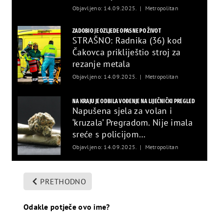
Objavljeno: 14.09.2025.
Metropolitan
ZADOBIO JE OZLJEDE OPASNE PO ŽIVOT
STRAŠNO: Radnika (36) kod
Čakovca prikliještio stroj za
rezanje metala
Objavljeno: 14.09.2025.
Metropolitan
NA KRAJU JE ODBILA VOĐENJE NA LIJEČNIČKI PREGLED
Napušena sjela za volan i
‘kruzala’ Pregradom. Nije imala
sreće s policijom…
Objavljeno: 14.09.2025.
Metropolitan
PRETHODNO
Odakle potječe ovo ime?