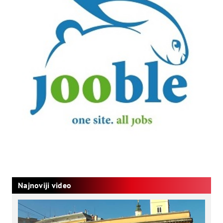
Najnoviji video