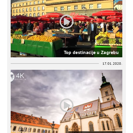
Top destinacije u Zagrebu
17.01.2020.