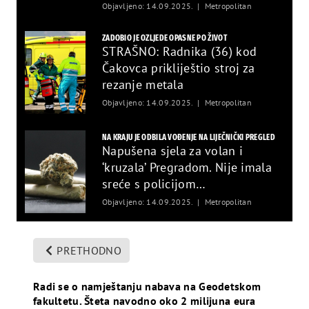
Objavljeno: 14.09.2025.
Metropolitan
ZADOBIO JE OZLJEDE OPASNE PO ŽIVOT
STRAŠNO: Radnika (36) kod
Čakovca prikliještio stroj za
rezanje metala
Objavljeno: 14.09.2025.
Metropolitan
NA KRAJU JE ODBILA VOĐENJE NA LIJEČNIČKI PREGLED
Napušena sjela za volan i
‘kruzala’ Pregradom. Nije imala
sreće s policijom…
Objavljeno: 14.09.2025.
Metropolitan
PRETHODNO
Radi se o namještanju nabava na Geodetskom
fakultetu. Šteta navodno oko 2 milijuna eura