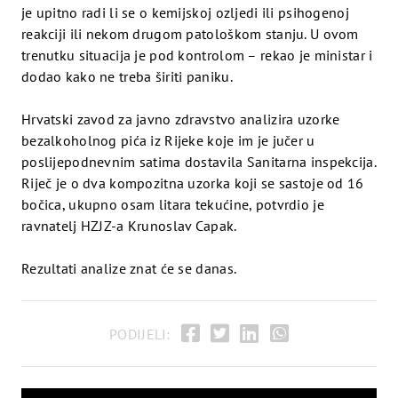
je upitno radi li se o kemijskoj ozljedi ili psihogenoj
reakciji ili nekom drugom patološkom stanju. U ovom
trenutku situacija je pod kontrolom – rekao je ministar i
dodao kako ne treba širiti paniku.
Hrvatski zavod za javno zdravstvo analizira uzorke
bezalkoholnog pića iz Rijeke koje im je jučer u
poslijepodnevnim satima dostavila Sanitarna inspekcija.
Riječ je o dva kompozitna uzorka koji se sastoje od 16
bočica, ukupno osam litara tekućine, potvrdio je
ravnatelj HZJZ-a Krunoslav Capak.
Rezultati analize znat će se danas.
PODIJELI: