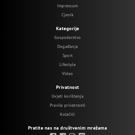
Impressum
Cjenik
Kategorije
Gospodarstvo
Događanja
Sport
Lifestyle
Video
Privatnost
Uvjeti korištenja
Pravila privatnosti
Kolačići
Pratite nas na društvenim mrežama