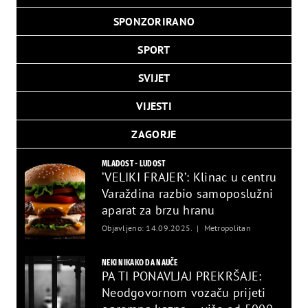
SPONZORIRANO
SPORT
SVIJET
VIJESTI
ZAGORJE
MLADOST - LUDOST
‘VELIKI FRAJER’: Klinac u centru
Varaždina razbio samoposlužni
aparat za brzu hranu
Objavljeno: 14.09.2025.
Metropolitan
NEKI NIKAKO DA NAUČE
PA TI PONAVLJAJ PREKRŠAJE:
Neodgovornom vozaču prijeti