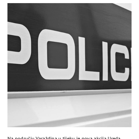
Coinspaid Casino No Deposit Bonus
Lopta je sada na strani vlade.
Kako Koristiti Astropay Za Online Casino U Hrvatskoj
U usporedbi s njima, zapovjednici su model
organizacijske stabilnosti, a tijekom toliko godina imali
su optužbe za seksualno uznemiravanje, zlostavljanje
zaposlenika, bivšeg izvršnog direktora koji je bio
umiješan u Grudenov skandal i tri različita imena.
Da biste aktivirali bonus krug, morate istodobno ispustiti
simbol na drugom i trećem kolutu.
Popularni kasino online bez registracije 2024
Kasino Igre
Ako tražite aplikacije koje bi vam omogućile igranje sjajnih
igara na automatima, evo nekoliko aplikacija koje vrijedi
provjeriti.
Paysafacard Casino Recenzija I Iskustva 2025
Na području Varaždina u tijeku je nova akcija Ureda