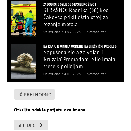
ZADOBIO JE OZLJEDE OPASNE PO ŽIVOT
STRAŠNO: Radnika (36) kod
Čakovca prikliještio stroj za
rezanje metala
Objavljeno: 14.09.2025.
Metropolitan
NA KRAJU JE ODBILA VOĐENJE NA LIJEČNIČKI PREGLED
Napušena sjela za volan i
‘kruzala’ Pregradom. Nije imala
sreće s policijom…
Objavljeno: 14.09.2025.
Metropolitan
PRETHODNO
Otkrijte odakle potječu ova imena
SLJEDEĆE