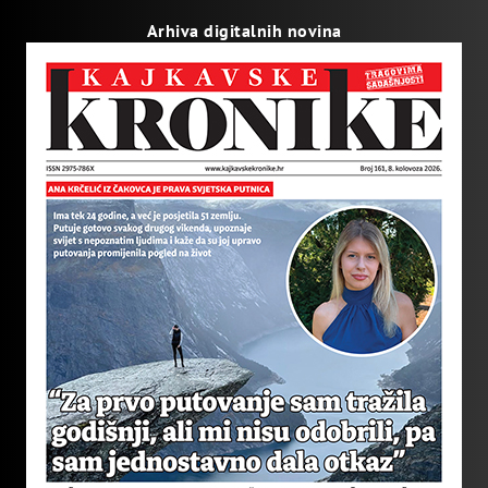
Arhiva digitalnih novina