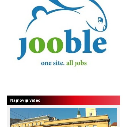
Najnoviji video