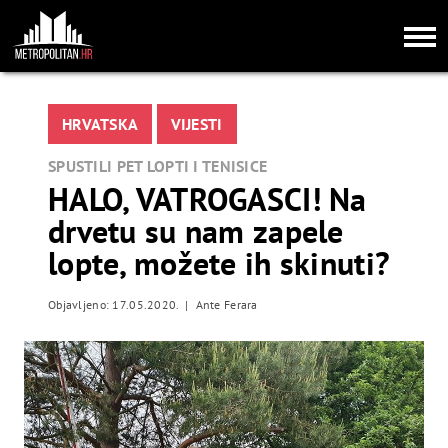
Najbolji 3d poker kako radi 2024
Kasino Igre Besplatno
: Ostaje nacionalna himna koju će
ove godine izvesti seoski pjevač Mikki Gaiton.
Slot All Ways Win Bonusi I Besplatne Vrtnje
- Ako vam
HRVATSKA
VIJESTI
ne smetaju slatkiši, neće vam smetati nagrade i
SPUSTILI PET LOPTI I TENISICE
značajke koje trebate aktivirati.
HALO, VATROGASCI! Na
Tsi Casino Recenzija I Iskustva 2025
: Važno je shvatiti
drvetu su nam zapele
da se sve formulacije u ovom odjeljku zakona odnose
na one koji pružaju igre, a ne na pojedinačne igrače.
lopte, možete ih skinuti?
Kasino s kreditnom karticom 2024
Objavljeno: 17.05.2020.
Ante Ferara
Slot Kalahari Safari Bonusi I Besplatne Vrtnje
Isto bi se moglo reći i za najbolje stranice s slučajevima
koje postoje.
Bingo 8 Kolo
Nastavak besmrtnog izvornog naslova, Inin je Djed