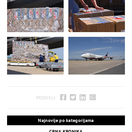
PODIJELI:
Najnovije po kategorijama
CRNA KRONIKA