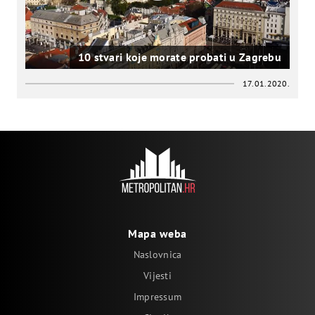
10 stvari koje morate probati u Zagrebu
17.01.2020.
Mapa weba
Naslovnica
Vijesti
Impressum