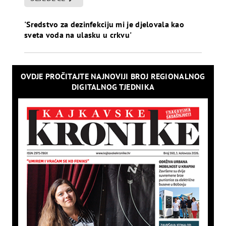
'Sredstvo za dezinfekciju mi je djelovala kao
sveta voda na ulasku u crkvu'
OVDJE PROČITAJTE NAJNOVIJI BROJ REGIONALNOG
DIGITALNOG TJEDNIKA