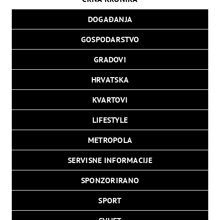
DOGAĐANJA
GOSPODARSTVO
GRADOVI
HRVATSKA
KVARTOVI
LIFESTYLE
METROPOLA
SERVISNE INFORMACIJE
SPONZORIRANO
SPORT