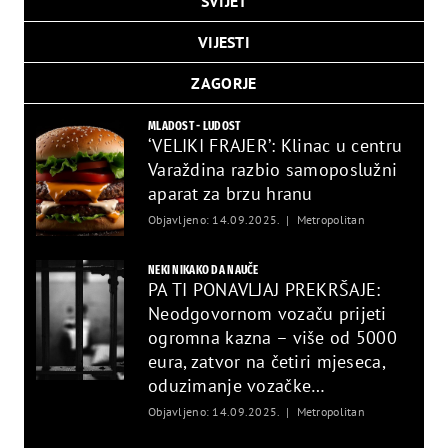
SVIJET
VIJESTI
ZAGORJE
MLADOST - LUDOST
‘VELIKI FRAJER’: Klinac u centru
Varaždina razbio samoposlužni
aparat za brzu hranu
Objavljeno: 14.09.2025.
Metropolitan
NEKI NIKAKO DA NAUČE
PA TI PONAVLJAJ PREKRŠAJE:
Neodgovornom vozaču prijeti
ogromna kazna – više od 5000
eura, zatvor na četiri mjeseca,
oduzimanje vozačke…
Objavljeno: 14.09.2025.
Metropolitan