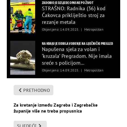
ZADOBIO JE OZLJEDE OPASNE PO ŽIVOT
STRAŠNO: Radnika (36) kod
Čakovca prikliještio stroj za
rezanje metala
Objavljeno: 14.09.2025.
Metropolitan
NA KRAJU JE ODBILA VOĐENJE NA LIJEČNIČKI PREGLED
Napušena sjela za volan i
‘kruzala’ Pregradom. Nije imala
sreće s policijom…
Objavljeno: 14.09.2025.
Metropolitan
PRETHODNO
Za kretanje između Zagreba i Zagrebačke
županije više ne treba propusnica
SLJEDEĆE