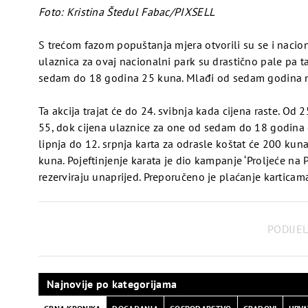
Foto: Kristina Štedul Fabac/PIXSELL
S trećom fazom popuštanja mjera otvorili su se i nacional
ulaznica za ovaj nacionalni park su drastično pale pa t
sedam do 18 godina 25 kuna. Mlađi od sedam godina n
Ta akcija trajat će do 24. svibnja kada cijena raste. Od 
55, dok cijena ulaznice za one od sedam do 18 godina o
Pogledaj
lipnja do 12. srpnja karta za odrasle koštat će 200 ku
kuna. Pojeftinjenje karata je dio kampanje ‘Proljeće na 
rezerviraju unaprijed. Preporučeno je plaćanje karticam
video
PODIJEL
Pogledaj
Najnovije po kategorijama