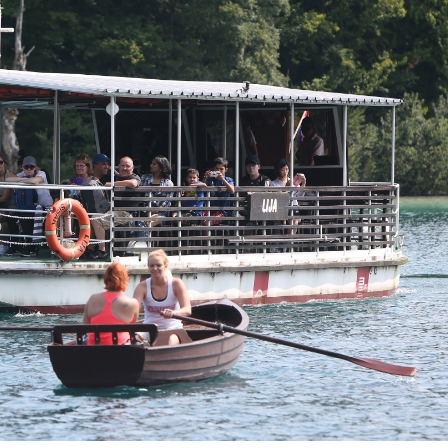
 odluke.