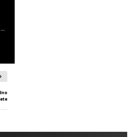
m…
edno
jete