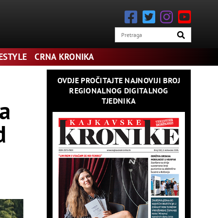
metne) crvene i žute kartone.
FESTYLE
CRNA KRONIKA
to spojio.
OVDJE PROČITAJTE NAJNOVIJI BROJ
REGIONALNOG DIGITALNOG
a
TJEDNIKA
d