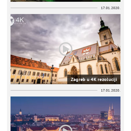
17.01.2020.
Zagreb u 4K rezoluciji
17.01.2020.