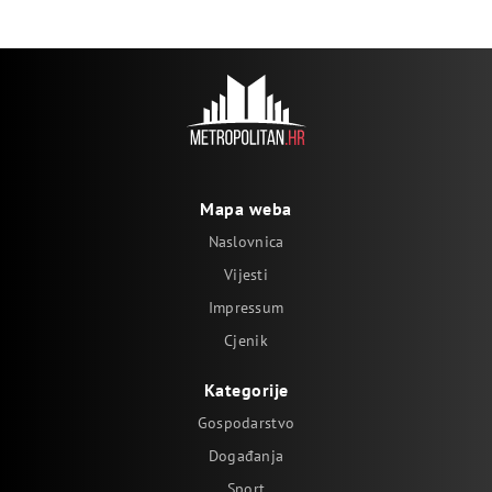
Mapa weba
Naslovnica
Vijesti
Impressum
Cjenik
Kategorije
Gospodarstvo
Događanja
Sport