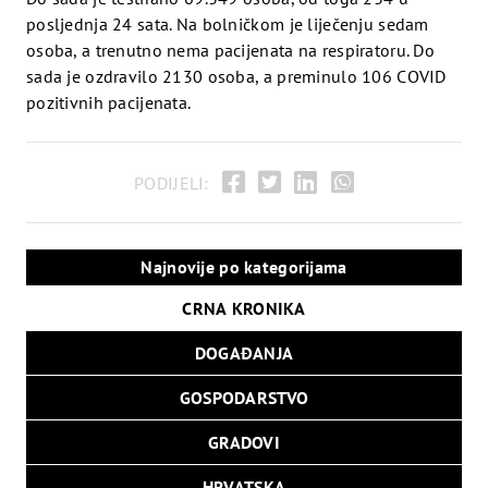
posljednja 24 sata. Na bolničkom je liječenju sedam
osoba, a trenutno nema pacijenata na respiratoru. Do
sada je ozdravilo 2130 osoba, a preminulo 106 COVID
pozitivnih pacijenata.
PODIJELI:
Najnovije po kategorijama
CRNA KRONIKA
DOGAĐANJA
GOSPODARSTVO
GRADOVI
HRVATSKA