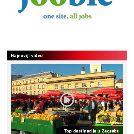
Najnoviji video
Top destinacije u Zagrebu