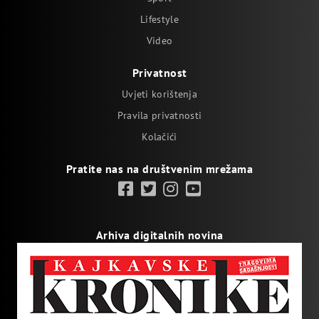
Lifestyle
Video
Privatnost
Uvjeti korištenja
Pravila privatnosti
Kolačići
Pratite nas na društvenim mrežama
Arhiva digitalnih novina