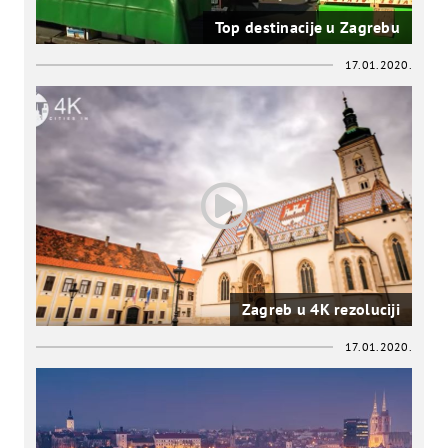
Top destinacije u Zagrebu
17.01.2020.
Zagreb u 4K rezoluciji
17.01.2020.