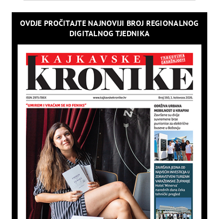
OVDJE PROČITAJTE NAJNOVIJI BROJ REGIONALNOG
DIGITALNOG TJEDNIKA