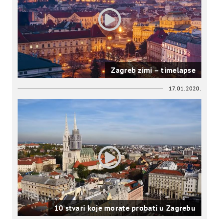
Zagreb zimi – timelapse
17.01.2020.
10 stvari koje morate probati u Zagrebu