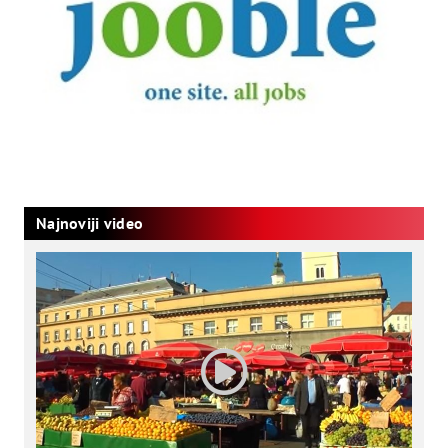
Najnoviji video