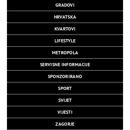
GRADOVI
HRVATSKA
KVARTOVI
LIFESTYLE
METROPOLA
SERVISNE INFORMACIJE
SPONZORIRANO
SPORT
SVIJET
VIJESTI
ZAGORJE