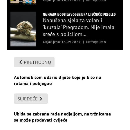
NA KRAJU JE ODBILA VOĐENJE NA LIJEČNIČKI PREGLED
Napušena sjela za volan i
‘kruzala’ Pregradom. Nije imala
sreće s policijom…
Objavljeno: 14.09.2025.
Metropolitan
PRETHODNO
Automobilom udario dijete koje je bilo na
rolama i pobjegao
SLJEDEĆE
Ukida se zabrana rada nedjeljom, na tržnicama
se može prodavati cvijeće