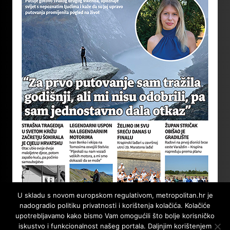
U skladu s novom europskom regulativom, metropolitan.hr je
nadogradio politiku privatnosti i korištenja kolačića. Kolačiće
upotrebljavamo kako bismo Vam omogućili što bolje korisničko
iskustvo i funkcionalnost našeg portala. Daljnjim korištenjem