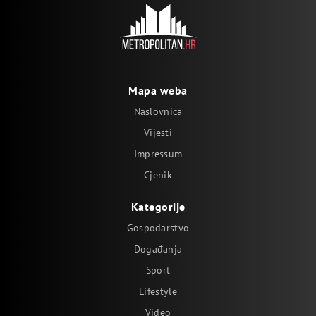
Mapa weba
Naslovnica
Vijesti
Impressum
Cjenik
Kategorije
Gospodarstvo
Događanja
Sport
Lifestyle
Video