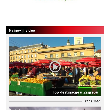
Najnoviji video
Top destinacije u Zagrebu
17.01.2020.