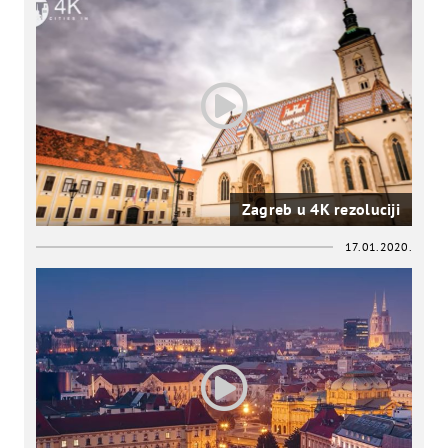
Zagreb u 4K rezoluciji
17.01.2020.