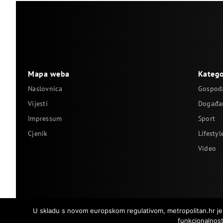
Mapa weba
Katego
Naslovnica
Gospod
Vijesti
Događa
Impressum
Sport
Cjenik
Lifestyl
Video
U skladu s novom europskom regulativom, metropolitan.hr je na
funkcionalnost