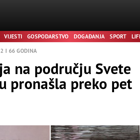
acije, kao i izbor broja linija (od 1 do 10) i kovanica (od 1 do 1
VIJESTI
GOSPODARSTVO
DOGAĐANJA
SPORT
LI
ih okretaja, koja se pokreće kada se tri simbola totema vuka kot
62 I 66 GODINA
jelu igru.
ja na području Svete
u pronašla preko pet
aljujući svim prednostima koje nudi.
tavnim činjenicama koje su zabilježene i lako identificirane k