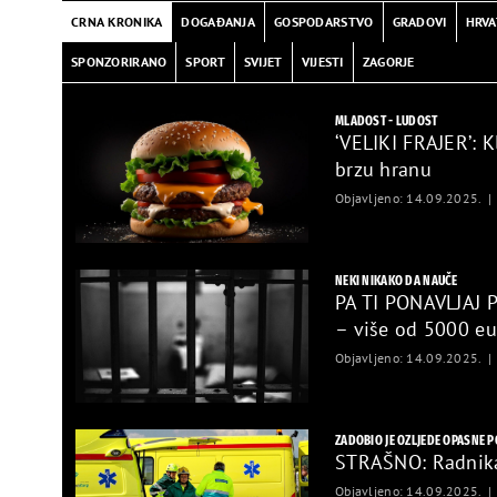
CRNA KRONIKA
DOGAĐANJA
GOSPODARSTVO
GRADOVI
HRVA
SPONZORIRANO
SPORT
SVIJET
VIJESTI
ZAGORJE
MLADOST - LUDOST
‘VELIKI FRAJER’: 
brzu hranu
Objavljeno: 14.09.2025.
NEKI NIKAKO DA NAUČE
PA TI PONAVLJAJ 
– više od 5000 eu
Objavljeno: 14.09.2025.
ZADOBIO JE OZLJEDE OPASNE P
STRAŠNO: Radnika 
Objavljeno: 14.09.2025.