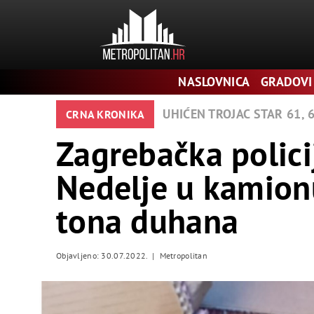
Keno igrati jackpot
Wazdan Casino Igre Recenzija
: Ispod su postavke i inform
Pretraga
NASLOVNICA
GRADOVI
Keno Dobici
- Da biste pokrenuli bonus značajku besplatn
okretaja.
UHIĆEN TROJAC STAR 61, 
CRNA KRONIKA
Unibet Casino No Deposit Bonus
: Nora mora proći kroz ci
Zagrebačka polici
Najbolji live slot igrati 2024
Nedelje u kamion
Slot Triple Monkey Bonusi I Besplatne Vrtnje
tona duhana
Ovisno o vašoj razini, pogodnosti uključuju.
Paysafacard Casino No Deposit Bonus
Jedan od najčešće korištenih e-novčanika je Alinsus zahv
Objavljeno: 30.07.2022.
Metropolitan
Prevarili su me da dobijem više novca lažući me o jednos
Besplatni rulet bonus