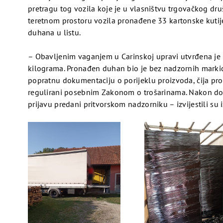
video
pretragu tog vozila koje je u vlasništvu trgovačkog druš
teretnom prostoru vozila pronađene 33 kartonske kutij
duhana u listu.
– Obavljenim vaganjem u Carinskoj upravi utvrđena je
Pogledaj
kilograma. Pronađen duhan bio je bez nadzornih markic
popratnu dokumentaciju o porijeklu proizvoda, čija prod
regulirani posebnim Zakonom o trošarinama. Nakon dov
video
prijavu predani pritvorskom nadzorniku – izvijestili su 
Pogledaj
video