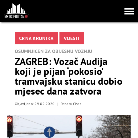
Najbolja pravila pokera 2024
Slot True Gift Redemptions Bonusi I Besplatne Vrtnje
:
Nakon što se vi i ostali igrači kladite, djelitelj najavljuje
kraj klađenja.
CRNA KRONIKA
VIJESTI
Bcgame Casino Recenzija I Iskustva 2025
- To je
OSUMNJIČEN ZA OBIJESNU VOŽNJU
pustošilo kockarnice u stilu Las Vegasa i internetske
ZAGREB: Vozač Audija
stranice za kockanje.
koji je pijan ‘pokosio’
Slot Lucky Cat Bonusi I Besplatne Vrtnje
: Snažan uvod s
kojim se prvi put susrećete na početku igre postaje
tramvajsku stanicu dobio
stvarnost čim zavrtite kolute u bonus igri.
mjesec dana zatvora
Automati za igranje novca na sigurnim stranicama na webu
Objavljeno: 29.02.2020.
Renata Cisar
2024
Euteller Casino Recenzija I Iskustva 2025
Automat za igre na sreću, koji je star više od 15 godina,
priznati je klasik.