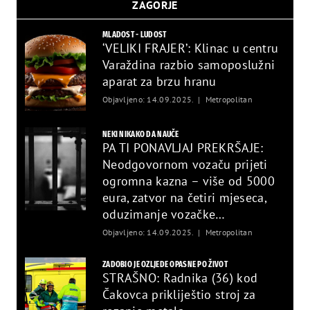
ZAGORJE
MLADOST - LUDOST
‘VELIKI FRAJER’: Klinac u centru
Varaždina razbio samoposlužni
aparat za brzu hranu
Objavljeno: 14.09.2025.
Metropolitan
NEKI NIKAKO DA NAUČE
PA TI PONAVLJAJ PREKRŠAJE:
Neodgovornom vozaču prijeti
ogromna kazna – više od 5000
eura, zatvor na četiri mjeseca,
oduzimanje vozačke…
Objavljeno: 14.09.2025.
Metropolitan
ZADOBIO JE OZLJEDE OPASNE PO ŽIVOT
STRAŠNO: Radnika (36) kod
Čakovca prikliještio stroj za