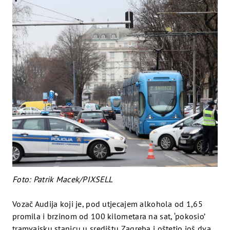
Slot Golden Colts Bonusi I Besplatne Vrtnje
Multiplikator se temelji na igri tijekom jednog dana igre,
a bonus bodovi se ne računaju prilikom bodovanja na
razini ili vraćanja nagrada.
Kada se taj zahtjev ispuni, automatski ćete dobiti
dozvolu za povrat primljenih dobitaka.
Popularni rulet bez registracije s kasino isplatama 2024
Slot Sheriff Of Nottingham Bonusi I Besplatne Vrtnje
Slijedili smo vlastiti savjet da pogledamo izvan kazino
dvorane i ovdje da vam kažemo gdje biste trebali jesti što je
više moguće u Gradu Grijeha.
Slot El Toreo Bonusi I Besplatne Vrtnje
Imat ćete priliku dobiti više sjajnih ponuda na sljedećem
Foto: Patrik Macek/PIXSELL
depozitu.
Slot Wild Antics Bonusi I Besplatne Vrtnje
Vozač Audija koji je, pod utjecajem alkohola od 1,65
promila i brzinom od 100 kilometara na sat, ‘pokosio’
tramvajsku stanicu u središtu Zagreba i oštetio još dva