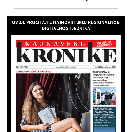
OVDJE PROČITAJTE NAJNOVIJI BROJ REGIONALNOG
DIGITALNOG TJEDNIKA