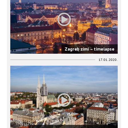
Zagreb zimi – timelapse
17.01.2020.