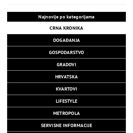
Najnovije po kategorijama
CRNA KRONIKA
DOGAĐANJA
GOSPODARSTVO
GRADOVI
HRVATSKA
KVARTOVI
LIFESTYLE
METROPOLA
SERVISNE INFORMACIJE