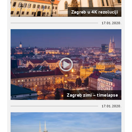
Zagreb u 4K rezoluciji
17.01.2020.
Zagreb zimi – timelapse
17.01.2020.