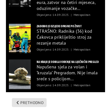
eura, zatvor na četiri mjeseca,
oduzimanje vozačke…
Objavljeno: 14.09.2025.
Metropolitan
ZADOBIO JE OZLJEDE OPASNE PO ŽIVOT
STRAŠNO: Radnika (36) kod
Čakovca prikliještio stroj za
rezanje metala
Objavljeno: 14.09.2025.
Metropolitan
NA KRAJU JE ODBILA VOĐENJE NA LIJEČNIČKI PREGLED
Napušena sjela za volan i
‘kruzala’ Pregradom. Nije imala
sreće s policijom…
Objavljeno: 14.09.2025.
Metropolitan
PRETHODNO