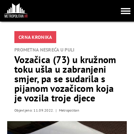
Poker I rulet
Rulet Besplatne Igre
: Štoviše, posebne značajke igara
uvelike su proširene kako bi vam pružile veće šanse za
pobjedu i više zabave.
CRNA KRONIKA
Mummys Gold Casino Recenzija I Iskustva 2025
-
PROMETNA NESREĆA U PULI
Doista, postoji mnoštvo živih kockarnica različite
Vozačica (73) u kružnom
kvalitete koje su danas dostupne igračima internetskih
kasina iz Kanade, a svake godine postoje novi pružatelji
toku ušla u zabranjeni
usluga.
smjer, pa se sudarila s
Ohmyspins Casino 50 Free Spins
: Nepotrebno je reći da
pijanom vozačicom koja
su to snažni brojevi koji će privući igrače.
je vozila troje djece
Legalni kasino igre za besplatne automate za kockanje
Objavljeno: 11.09.2022.
Metropolitan
Alipay Casino Recenzija I Iskustva 2025
Unatoč svom rastu, tvrtka je i dalje sa sjedištem u Velikoj
Britaniji, sa sjedištem u Birchvudu, Voorrington.