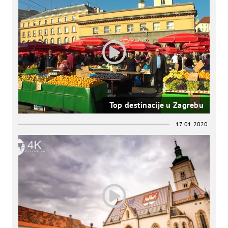
Top destinacije u Zagrebu
17.01.2020.