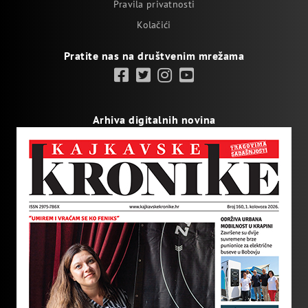
Pravila privatnosti
Kolačići
Pratite nas na društvenim mrežama
Arhiva digitalnih novina