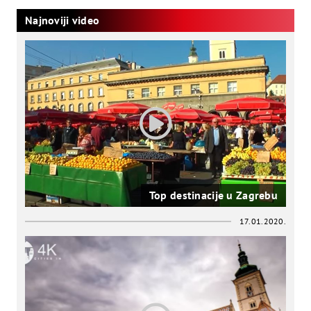
Najnoviji video
Top destinacije u Zagrebu
17.01.2020.