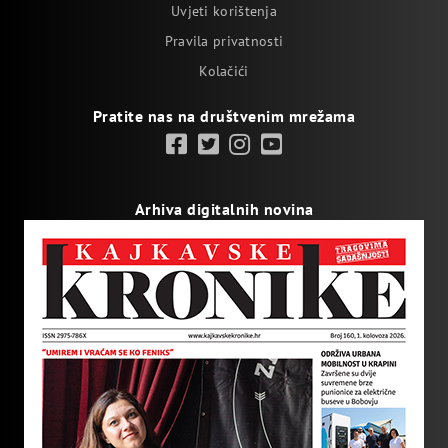
Uvjeti korištenja
Pravila privatnosti
Kolačići
Pratite nas na društvenim mrežama
Arhiva digitalnih novina