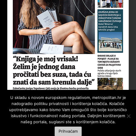
U skladu s novom europskom regulativom, metropolitan.hr je
nadogradio politiku privatnosti i korištenja kolačića. Kolačiće
upotrebljavamo kako bismo Vam omogućili što bolje korisničko
iskustvo i funkcionalnost našeg portala. Daljnjim korištenjem
našeg portala, suglasni ste s korištenjem kolačića.
Copyright © 2026
Metropolitan.hr
- Sva prava pridržana
Prihvaćam