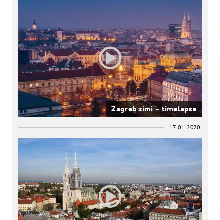
Zagreb zimi – timelapse
17.01.2020.