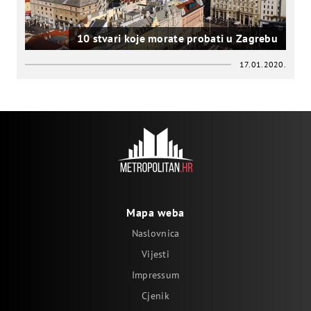
10 stvari koje morate probati u Zagrebu
17.01.2020.
Mapa weba
Naslovnica
Vijesti
Impressum
Cjenik