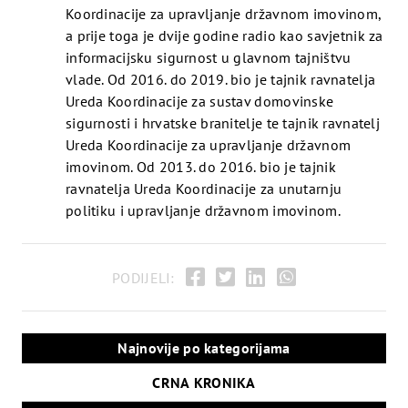
Koordinacije za upravljanje državnom imovinom,
a prije toga je dvije godine radio kao savjetnik za
informacijsku sigurnost u glavnom tajništvu
vlade. Od 2016. do 2019. bio je tajnik ravnatelja
Ureda Koordinacije za sustav domovinske
sigurnosti i hrvatske branitelje te tajnik ravnatelj
Ureda Koordinacije za upravljanje državnom
imovinom. Od 2013. do 2016. bio je tajnik
ravnatelja Ureda Koordinacije za unutarnju
politiku i upravljanje državnom imovinom.
PODIJELI:
Najnovije po kategorijama
CRNA KRONIKA