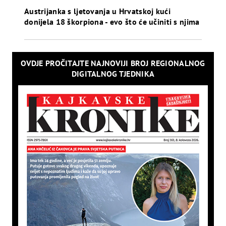
Austrijanka s ljetovanja u Hrvatskoj kući
donijela 18 škorpiona - evo što će učiniti s njima
OVDJE PROČITAJTE NAJNOVIJI BROJ REGIONALNOG
DIGITALNOG TJEDNIKA