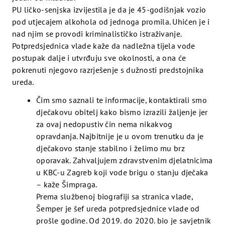
PU ličko-senjska izvijestila je da je 45-godišnjak vozio
pod utjecajem alkohola od jednoga promila. Uhićen je i
nad njim se provodi kriminalističko istraživanje.
Potpredsjednica vlade kaže da nadležna tijela vode
postupak dalje i utvrđuju sve okolnosti, a ona će
pokrenuti njegovo razrješenje s dužnosti predstojnika
ureda.
Čim smo saznali te informacije, kontaktirali smo
dječakovu obitelj kako bismo izrazili žaljenje jer
za ovaj nedopustiv čin nema nikakvog
opravdanja. Najbitnije je u ovom trenutku da je
dječakovo stanje stabilno i želimo mu brz
oporavak. Zahvaljujem zdravstvenim djelatnicima
u KBC-u Zagreb koji vode brigu o stanju dječaka
– kaže Šimpraga.
Prema službenoj biografiji sa stranica vlade,
Šemper je šef ureda potpredsjednice vlade od
prošle godine. Od 2019. do 2020. bio je savjetnik