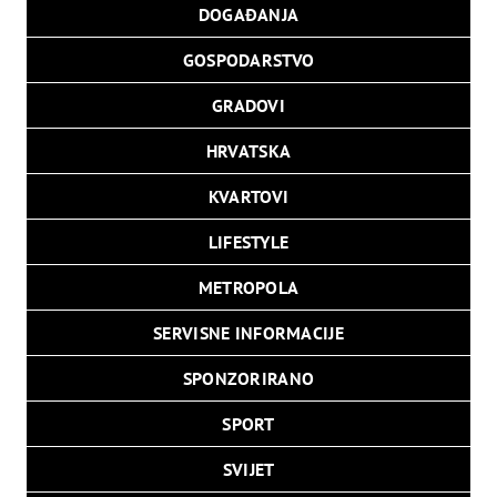
DOGAĐANJA
GOSPODARSTVO
GRADOVI
HRVATSKA
KVARTOVI
LIFESTYLE
METROPOLA
SERVISNE INFORMACIJE
SPONZORIRANO
SPORT
SVIJET