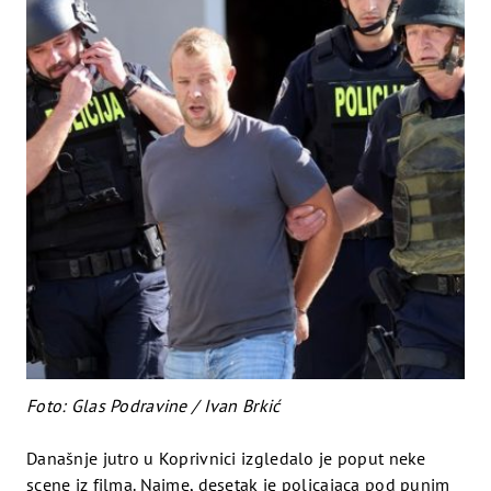
pokriti vaše provizije jer povlačite novac s njihove
stranice (umjesto da uplatite depozit za igru).
Ako otkrijete da neki predmet nedostaje, pod
pretpostavkom da ne govorimo o scatteru, upotrijebite
divlje simbole kao zamjenu.
Keno dobici
Betsoft Slot Igre Igrajte Besplatno
Budući da programer trenutno ima samo 10 igara, svi glavni
kockarnice imaju sve ponuđene naslove.
Slot Aparati Igre
Povratne informacije igrača o mobilnim igrama su pozitivne.
Locowin Casino Recenzija I Iskustva 2025
Foto: Glas Podravine / Ivan Brkić
Današnje jutro u Koprivnici izgledalo je poput neke
scene iz filma. Naime, desetak je policajaca pod punim