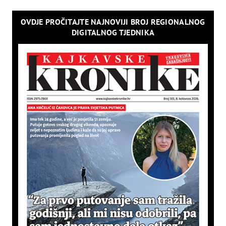
OVDJE PROČITAJTE NAJNOVIJI BROJ REGIONALNOG
DIGITALNOG TJEDNIKA