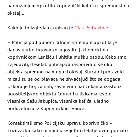
naoružanjem opkolilo koprivnički kafić uz spremnost na
okršaj…
Kako je to izgledalo, opisao je
Glas Podravine
:
– Policija pod punom ratnom spremom opkolila je
danas ujutro trgovačko-ugostiteljski objekt na
koprivničkom Lenišću i uhitila mušku osobu. Kako smo
svjedočili, desetak policajaca rasporedilo se oko
objekta spremno na mogući okršaj. Slučajni prolaznici
micali su se od plavaca ne shvaćajući što se događa.
Uskoro je trojica njih, zaštićenih pancirkama izašlo iz
ugostiteljskog objekta Corner i u lisicama izvelo
vlasnika Sašu Jakupića, vlasnika kafića, ujedno i
poduzetnika iz Koprivničkog Ivanca.
Kontaktirali smo Policijsku upravu koprivničko –
križevačku kako bi nam rasvijetlili detalje ovog pomalo