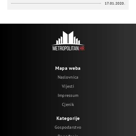
17.01.2020.
Mapa weba
Naslovnica
Vijesti
Impressum
Cjenik
Kategorije
Gospodarstvo