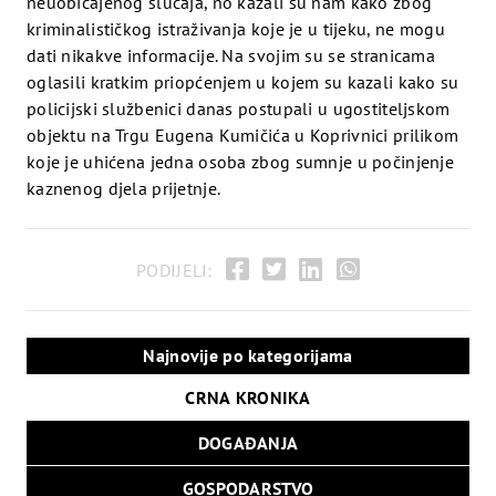
neuobičajenog slučaja, no kazali su nam kako zbog
kriminalističkog istraživanja koje je u tijeku, ne mogu
dati nikakve informacije. Na svojim su se stranicama
oglasili kratkim priopćenjem u kojem su kazali kako su
policijski službenici danas postupali u ugostiteljskom
objektu na Trgu Eugena Kumičića u Koprivnici prilikom
koje je uhićena jedna osoba zbog sumnje u počinjenje
kaznenog djela prijetnje.
PODIJELI:
Najnovije po kategorijama
CRNA KRONIKA
DOGAĐANJA
GOSPODARSTVO