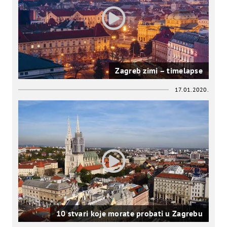
Zagreb zimi – timelapse
17.01.2020.
10 stvari koje morate probati u Zagrebu