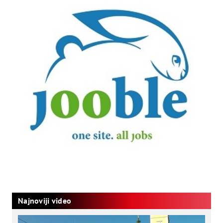
Najnoviji video