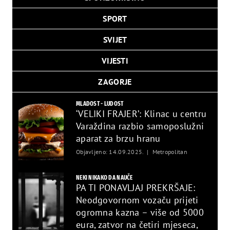
SPORT
SVIJET
VIJESTI
ZAGORJE
MLADOST - LUDOST
‘VELIKI FRAJER’: Klinac u centru
Varaždina razbio samoposlužni
aparat za brzu hranu
Objavljeno: 14.09.2025.
Metropolitan
NEKI NIKAKO DA NAUČE
PA TI PONAVLJAJ PREKRŠAJE:
Neodgovornom vozaču prijeti
ogromna kazna – više od 5000
eura, zatvor na četiri mjeseca,