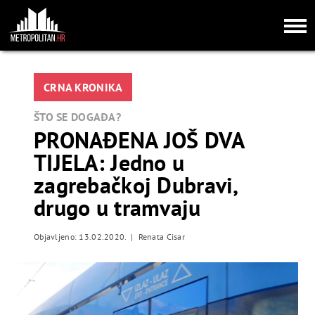
3D slotovi bez registracije za bitcoin 2024
Poker Na Skidanje Pravila
: Online kockarnice igraju
važnu ulogu kada je u pitanju stvaranje dodatnog
kanala prihoda za online igrače.
CRNA KRONIKA
Europa Casino No Deposit Bonus
- Prijavite se za ovu
ŠTO SE DOGAĐA?
ponudu za prijavu prije nego što uplatite svoj prvi
PRONAĐENA JOŠ DVA
depozit.
TIJELA: Jedno u
Kako Koristiti Giropay Za Online Casino U Hrvatskoj
:
Postoji mogućnost maksimiziranja nekih igara koje
zagrebačkoj Dubravi,
igračima dodaju više kockanja.
drugo u tramvaju
Live blackjack besplatno 2024
Objavljeno: 13.02.2020.
Renata Cisar
Slot Book Of Magic Bonusi I Besplatne Vrtnje
Postoji nekoliko različitih poker igara koje se igraju za
pravi novac na mreži, a ne nude ih sve poker stranice.
Litecoin Casino 50 Free Spins