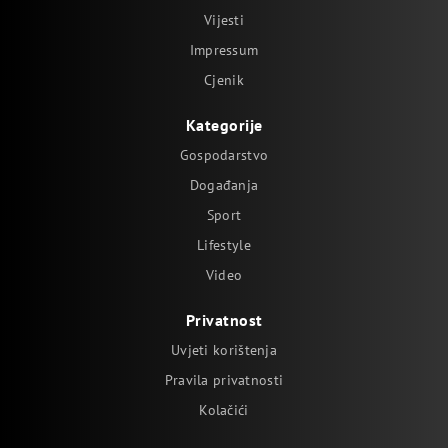
Vijesti
Impressum
Cjenik
Kategorije
Gospodarstvo
Događanja
Sport
Lifestyle
Video
Privatnost
Uvjeti korištenja
Pravila privatnosti
Kolačići