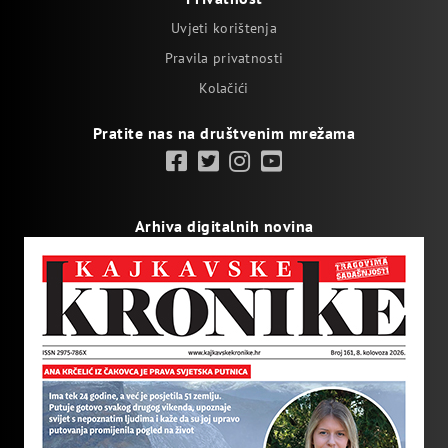
Uvjeti korištenja
Pravila privatnosti
Kolačići
Pratite nas na društvenim mrežama
Arhiva digitalnih novina