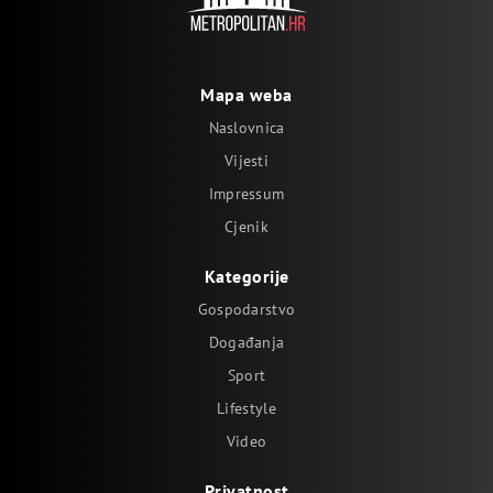
Mapa weba
Naslovnica
Vijesti
Impressum
Cjenik
Kategorije
Gospodarstvo
Događanja
Sport
Lifestyle
Video
Privatnost