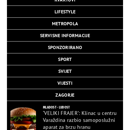
LIFESTYLE
METROPOLA
SERVISNE INFORMACIJE
SPONZORIRANO
SPORT
SVIJET
VIJESTI
ZAGORJE
MLADOST - LUDOST
‘VELIKI FRAJER’: Klinac u centru
Varaždina razbio samoposlužni
aparat za brzu hranu