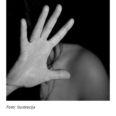
nedostatak regulatornog tijela koje bi nadziralo takvo
ponašanje.
Prvo, možda ćete ga morati zatražiti u određenom
vremenskom razdoblju od registracije računa.
Igre poker za novac u hrvatskoj 2024
Golden Lion Casino Recenzija I Iskustva 2025
Innoin je utor za umjerenu Volatilnot, što znači da je
programiran za plaćanje redovitijih i manjih dobitaka.
Slot Bronco Spirit Bonusi I Besplatne Vrtnje
Najbolji dio o vašim pustolovinama u prosincu je da sve
pogodnosti koje nude kockarnice također mogu biti lako
dostupne dok ste u pokretu.
Bingo Dzemala Bijedica
Foto: Ilustracija