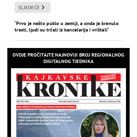
SLJEDEĆE
˝Prvo je nešto puklo u zemlji, a onda je krenulo
tresti, ljudi su trčali iz kancelarija i vrištali˝
OVDJE PROČITAJTE NAJNOVIJI BROJ REGIONALNOG
DIGITALNOG TJEDNIKA