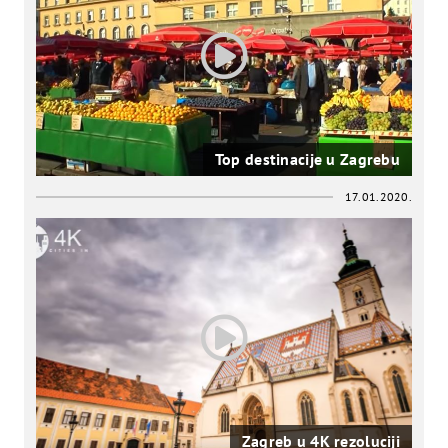
Top destinacije u Zagrebu
17.01.2020.
Zagreb u 4K rezoluciji