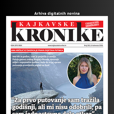
Arhiva digitalnih novina