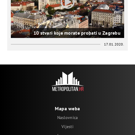
10 stvari koje morate probati u Zagrebu
17.01.2020.
Mapa weba
Naslovnica
Vijesti