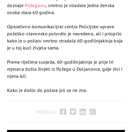
doznaje
Požega.eu
, smrtno je stradala jedna ženska
osoba stara 60 godina.
Operativno-komunikacijski centra Policijske uprave
požeško-slavonske potvrdio je navedeno, ali i priopćio
kako je u požaru smrtno stradala 60-godišnjakinja koja
je u toj kući živjela sama.
Prema riječima susjeda, 60-godišnjakinja je prije tri
mjeseca došla živjeti iz Požege u Doljanovce, gdje živi i
njena kći.
Kako je došlo do požara još se ne zna.
PODIJELI: