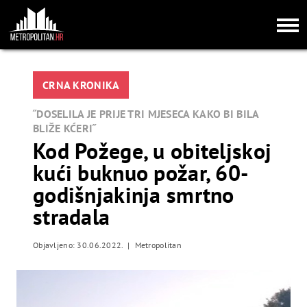
Novi legalni kasino nije potreban depozit
Alipay Casino No Deposit Bonus
: Potrebno je ispuniti
zahtjeve za klađenje, ako je potrebno – dokaz o potvrdi,
nakon čega možete poslati zahtjev za povlačenje putem
CRNA KRONIKA
željenog načina plaćanja.
˝DOSELILA JE PRIJE TRI MJESECA KAKO BI BILA
Bitstarz Casino Recenzija I Iskustva 2025
- Ako želite
BLIŽE KĆERI˝
pokušati igrati za pravi novac, možete igrati ovu igru za
Kod Požege, u obiteljskoj
pravi novac ili za zabavu.
kući buknuo požar, 60-
Ideal Casino No Deposit Bonus
: Igrači se mogu kladiti i
godišnjakinja smrtno
izvan mreže i putem preglednika ili mobilne aplikacije.
stradala
Digitalni rulet besplatni kasino uz bonus 2024
Objavljeno: 30.06.2022.
Metropolitan
Total Casino No Deposit Bonus
Bonus Kodovi za tinejdžere pružit će vam nekoliko
uzbudljivih promocija, uključujući ogroman paket
dobrodošlice u vrijednosti do 3,000 eura, bonuse za