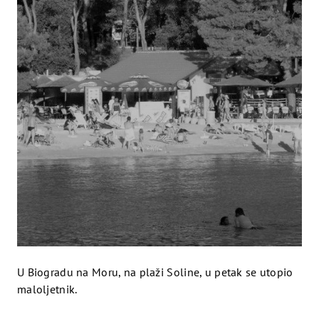
kretati se stranicom i pronaći igru od stotina.
Slot Cash Volt Bonusi I Besplatne Vrtnje
Budući da je Novi Zeland jedno od njegovih ciljnih
tržišta, casino Sosin dostupan je na novozelandskom
engleskom jeziku.
Ogroman bonus krug pokreće sljedeći simbol za
promjenu bubnjeva, što čini se da sugerira da će nagrade
koje se mogu zadržati, bonus će se udvostručiti.
Licencirana kasino pridruživanje bonus vrtnjema otkriva limit
kodova
Najbolje Slot Igre
Osim toga, tijekom tjedna naići ćete i na razne druge bonuse.
Spinomenal Slot Igre Igrajte Besplatno
Igre poput ruleta, blackjacka i internetskih utora moraju
U Biogradu na Moru, na plaži Soline, u petak se utopio
koristiti RNG za stvaranje rezultata igre.
maloljetnik.
Slot El Toreo Bonusi I Besplatne Vrtnje