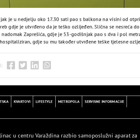
 je u nedjelju oko 17.30 sati pao s balkona na visini od otpri
eb gdje je utvrđeno da je teško ozlijeđen. Slična se nesreća d
ci nadomak Zaprešića, gdje je 53-godišnjak pao s dva i pol metr
 hospitaliziran, gdje su mu također utvrđene teške tjelesne ozlj
I:
TSKA
KVARTOVI
LIFESTYLE
METROPOLA
SERVISNE INFORMACIJE
Klinac u centru Varaždina razbio samoposlužni aparat za