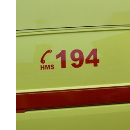
Slot Heidi S Bier Haus Bonusi I Besplatne Vrtnje
Ove društvene kasino stranice, kao što su Inin i Inin, daju igr
Rulet Stol
Ono što trebate učiniti kao igrač je riskirati pogađajući u koji ć
Slot Jungle Treasures Bonusi I Besplatne Vrtnje