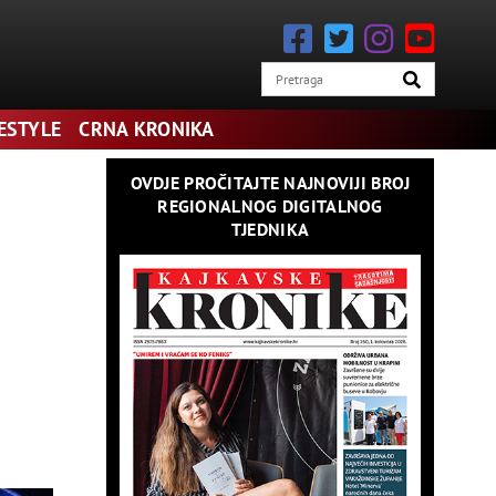
FESTYLE
CRNA KRONIKA
eću u obliku slova U.
OVDJE PROČITAJTE NAJNOVIJI BROJ
REGIONALNOG DIGITALNOG
TJEDNIKA