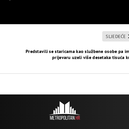
SLJEDEĆE
Predstavili se staricama kao službene osobe pa i
prijevaru uzeli više desetaka tisuća 