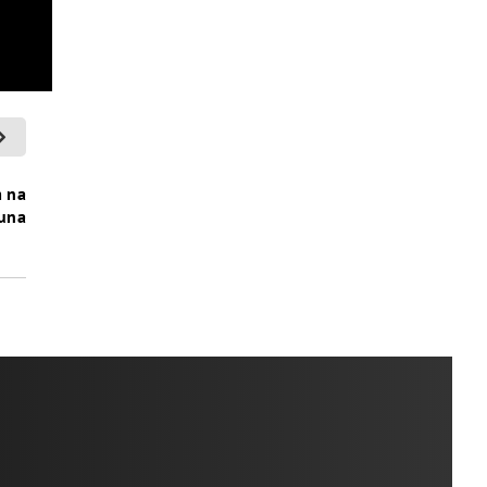
m na
kuna