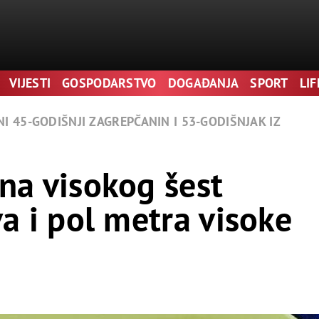
du 2024
 kojima možete pobijediti ako sudjelujete u promociji.
VIJESTI
GOSPODARSTVO
DOGAĐANJA
SPORT
LI
re koje se mogu igrati uključuju istoimeni automat za igre na sr
u ih svečane i lijepe haljine u boji.
NI 45-GODIŠNJI ZAGREPČANIN I 53-GODIŠNJAK IZ
ne 2024
na visokog šest
va i pol metra visoke
sprave u industriji kockanja na mreži.
igt online 2024