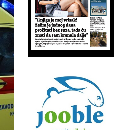
uživaju u online igrama i dobiju novčane nagrade.