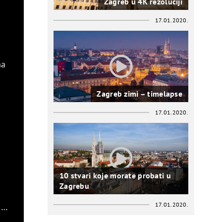
Zagreb u 4K rezoluciji
17.01.2020.
na
Zagreb zimi – timelapse
17.01.2020.
10 stvari koje morate probati u
Zagrebu
17.01.2020.
m…