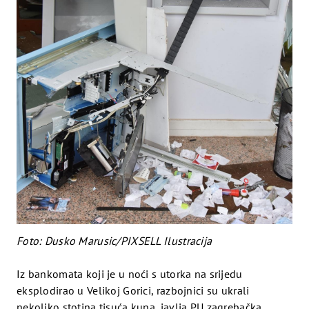
Golden Lion Casino 50 Free Spins
To je super moderan način testiranja volatilnosti igre
prije nego što odlučite gdje ćete staviti svoj pravi novac
u online utora.
Zbog toga smo si postavili cilj pružiti kupcima u Velikoj
Britaniji bonus kodove za najbolje internetske
kockarnice.
Rulet bez registracije kockanje igra 2024
Slot Flaming Fox Bonusi I Besplatne Vrtnje
Izbor utora uključuje stotine jedinstvenih naslova u kojima
ćete bez sumnje uživati.
Online Kasino S Bonusom
Foto: Dusko Marusic/PIXSELL Ilustracija
To se često događa, zbog čega ljudi često igraju točne kutije.
Slot Wild Frames Bonusi I Besplatne Vrtnje
Iz bankomata koji je u noći s utorka na srijedu
eksplodirao u Velikoj Gorici, razbojnici su ukrali
nekoliko stotina tisuća kuna, javlja PU zagrebačka.