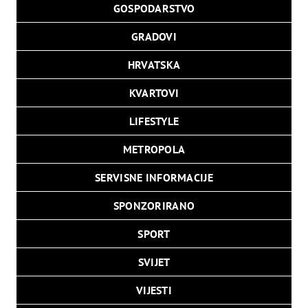
GOSPODARSTVO
GRADOVI
HRVATSKA
KVARTOVI
LIFESTYLE
METROPOLA
SERVISNE INFORMACIJE
SPONZORIRANO
SPORT
SVIJET
VIJESTI