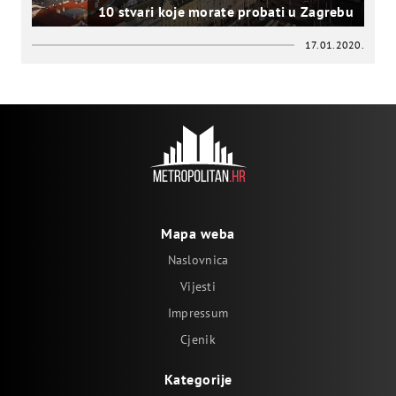
10 stvari koje morate probati u Zagrebu
17.01.2020.
Mapa weba
Naslovnica
Vijesti
Impressum
Cjenik
Kategorije