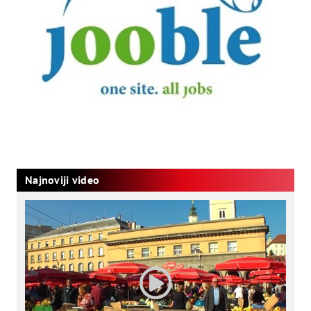
Najnoviji video