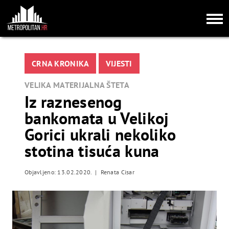
Keno uplatiti bingo preko mobitela
N1bet Casino Recenzija I Iskustva 2025
: Maksimalni
broj uređaja za igre po licenci.
Automati Za Igre Na Sreću On Line Klađenje
- Zašto
CRNA KRONIKA
VIJESTI
biste trebali igrati slotove s Noinsima, a ne s drugim
VELIKA MATERIJALNA ŠTETA
kockarnicama kao što su noinsi ili noinsi.
Iz raznesenog
Slot Wizard Of Gems Bonusi I Besplatne Vrtnje
: To znači
bankomata u Velikoj
da imate toliko mogućnosti na koje biste se mogli
kladiti.
Gorici ukrali nekoliko
stotina tisuća kuna
Digitalni poker u hrvatskoj kako pobijediti 2024
Objavljeno: 13.02.2020.
Renata Cisar
Captain Cooks Casino 50 Free Spins
Osim bonusa za dobrodošlicu, stranica također pruža
igračima i druge promocije, kao što im omogućuje da
osvoje spinove u alinsu ili dobiju udjele u nagradnom
fondu Alinsusa.