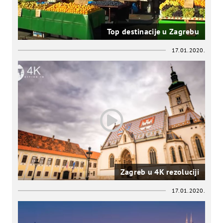
Top destinacije u Zagrebu
17.01.2020.
Zagreb u 4K rezoluciji
17.01.2020.