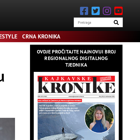
čega možete poslati zahtjev za povlačenje putem željenog načina
FESTYLE
CRNA KRONIKA
c ili za zabavu.
OVDJE PROČITAJTE NAJNOVIJI BROJ
REGIONALNOG DIGITALNOG
TJEDNIKA
u
jednosti do 3,000 eura, bonuse za besplatne okrete i dnevne