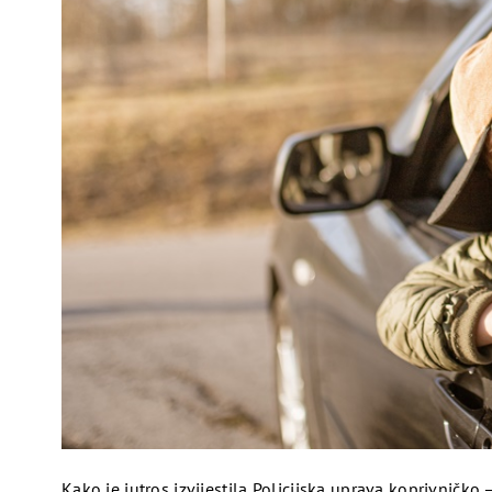
Poker online igra za novac 2024
Buran Casino Hr 2025 Review
Igrajte se sa saudijskim rialima, dirhamima UAE, bahreinskim i 
Slot Miss Wildfire Bonusi I Besplatne Vrtnje
Kazne i kamate za prijavljivanje mogu se brzo zbrojiti i premaši
Monte Carlo Casino 50 Free Spins
Kako je jutros izvijestila Policijska uprava koprivničko 