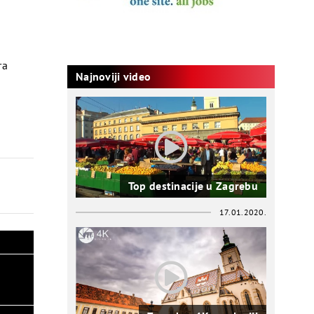
ra
Najnoviji video
Top destinacije u Zagrebu
17.01.2020.