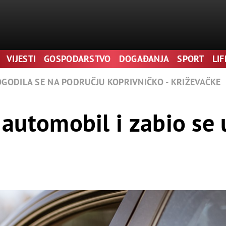
ahtjeve za klađenje, ako je potrebno – dokaz o potvrdi, nakon 
VIJESTI
GOSPODARSTVO
DOGAĐANJA
SPORT
LI
ušati igrati za pravi novac, možete igrati ovu igru za pravi nova
GODILA SE NA PODRUČJU KOPRIVNIČKO - KRIŽEVAČKE
 izvan mreže i putem preglednika ili mobilne aplikacije.
 automobil i zabio se 
2024
jivih promocija, uključujući ogroman paket dobrodošlice u vri
 vam pružiti 16-znamenkasti sigurnosni privjesak.
eda.