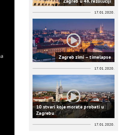
Zagreb u 4K rezoluciji
17.01.2020.
na
Zagreb zimi – timelapse
17.01.2020.
10 stvari koje morate probati u
Zagrebu
17.01.2020.