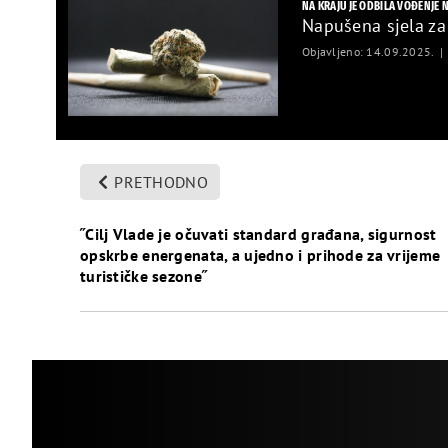
NA KRAJU JE ODBILA VOĐENJE 
Napušena sjela za 
Objavljeno: 14.09.2025.
PRETHODNO
˝Cilj Vlade je očuvati standard građana, sigurnost
opskrbe energenata, a ujedno i prihode za vrijeme
turističke sezone˝