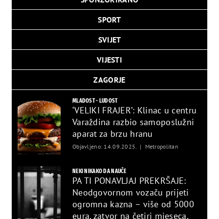
SPORT
SVIJET
VIJESTI
ZAGORJE
MLADOST - LUDOST
‘VELIKI FRAJER’: Klinac u centru
Varaždina razbio samoposlužni
aparat za brzu hranu
Objavljeno: 14.09.2025.
Metropolitan
NEKI NIKAKO DA NAUČE
PA TI PONAVLJAJ PREKRŠAJE:
Neodgovornom vozaču prijeti
ogromna kazna – više od 5000
eura, zatvor na četiri mjeseca,