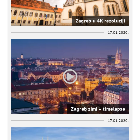
Zagreb u 4K rezoluciji
17.01.2020.
Zagreb zimi – timelapse
17.01.2020.