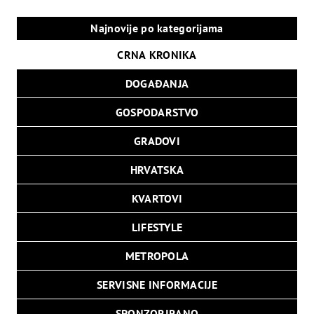
Najnovije po kategorijama
CRNA KRONIKA
DOGAĐANJA
GOSPODARSTVO
GRADOVI
HRVATSKA
KVARTOVI
LIFESTYLE
METROPOLA
SERVISNE INFORMACIJE
SPONZORIRANO