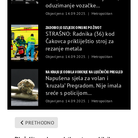
oduzimanje vozačke…
Objavljeno: 14.09.2025.
Metropolitan
ZADOBIO JE OZLJEDE OPASNE PO ŽIVOT
STRAŠNO: Radnika (36) kod
Čakovca prikliještio stroj za
rezanje metala
Objavljeno: 14.09.2025.
Metropolitan
NA KRAJU JE ODBILA VOĐENJE NA LIJEČNIČKI PREGLED
Napušena sjela za volan i
‘kruzala’ Pregradom. Nije imala
sreće s policijom…
Objavljeno: 14.09.2025.
Metropolitan
PRETHODNO