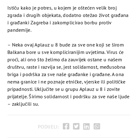
Ističu kako je potres, u kojem je oštećen velik broj
zgrada i drugih objekata, dodatno otežao život građana
i građanki Zagreba i zakomplicirao borbu protiv
pandemije.
– Neka ovaj Aplauz u 8 bude za sve one koji se širom
Balkana bore u sve kompliciranijim uvjetima. Virus će
proći, ali ono što želimo da zauvijek ostane u našem
društvu, raste i razvija se, jest solidarnost, međusobna
briga i podrška za sve naše građanke i građane. A ona
nema granice i ne poznaje etničke, vjerske ili političke
pripadnosti. Uključite se u grupu Aplauz u 8 i zovite
prijatelje. Širimo solidarnost i podršku za sve naše ljude
– zaključili su.
PODIJELI: