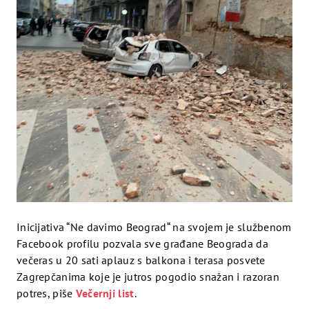
ćete uvijek pronaći nešto za zabavu.
Uz to, automat ima izvrsnu stopu dobitka od 97,1% - to
daje veliku vjerojatnost pobjede u igri s pravim novcem s
bonusom koji smo pronašli za vas.
Novi kockarski automati za igre na sreću za 2024
Ideal Casino Recenzija I Iskustva 2025
Bavi se širokim rasponom perspektiva, od podrijetla novca do
regulatora, operatora i korisnika kockanja, te razmatra interese,
mreže i odnose moći.
Slot Choco Reels Bonusi I Besplatne Vrtnje
Casino Innosin 777 dat će vam sve što vam toliko nedostaje i
još mnogo toga.
Inicijativa “Ne davimo Beograd“ na svojem je službenom
Slot Solar Disc Bonusi I Besplatne Vrtnje
Facebook profilu pozvala sve građane Beograda da
večeras u 20 sati aplauz s balkona i terasa posvete
Zagrepčanima koje je jutros pogodio snažan i razoran
potres, piše
Večernji list
.