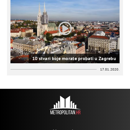
10 stvari koje morate probati u Zagrebu
17.01.2020.