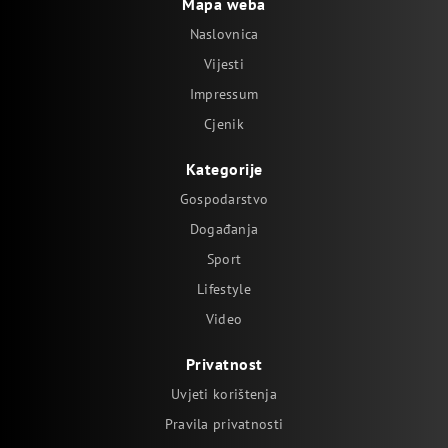
Mapa weba
Naslovnica
Vijesti
Impressum
Cjenik
Kategorije
Gospodarstvo
Događanja
Sport
Lifestyle
Video
Privatnost
Uvjeti korištenja
Pravila privatnosti