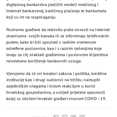
digitalnog bankarstva (različiti modeli mobilnog i
Internet bankarstva), kartičnog plaćanja te bankomata
koji su im na raspolaganju.
Pozivamo građane da redovito prate novosti na Internet
stranicama svojih banaka ili se informiraju telefonskim
putem, kako bi bili upoznati s radnim vremenom
određene poslovnice, kao i s raznim rješenjima koje
imaju za cilj olakšati građanima i poslovnim klijentima
nesmetano korištenje bankovnih usluga.
Vjerujemo da će svi kreatori zakona i politika, kreditne
institucije kao i drugi sudionici na tržištu, nastupiti
zajedničkim snagama i brzom reakcijom u korist
hrvatskog gospodarstva, a uslijed prijeteće opasnosti
kojoj su izloženi hrvatski građani virusom COVID –19.