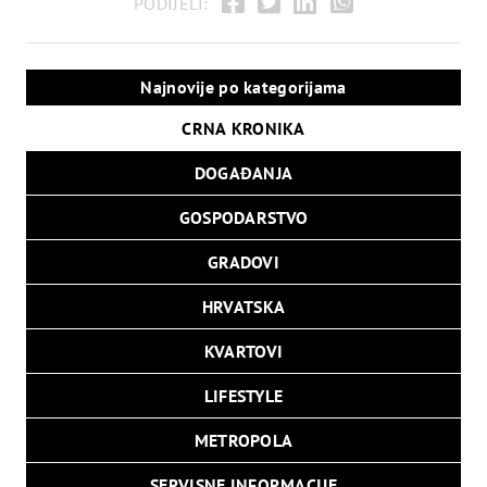
PODIJELI:
Najnovije po kategorijama
CRNA KRONIKA
DOGAĐANJA
GOSPODARSTVO
GRADOVI
HRVATSKA
KVARTOVI
LIFESTYLE
METROPOLA
SERVISNE INFORMACIJE