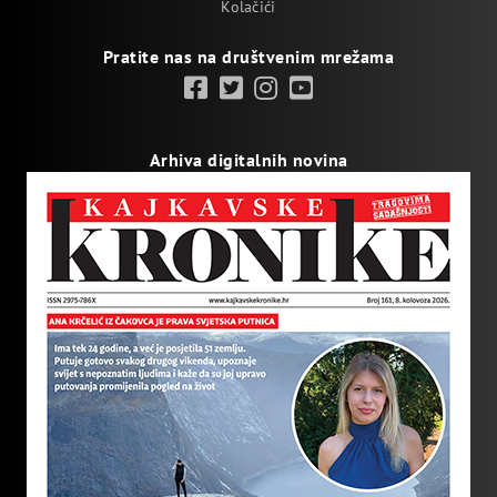
Kolačići
Pratite nas na društvenim mrežama
Arhiva digitalnih novina