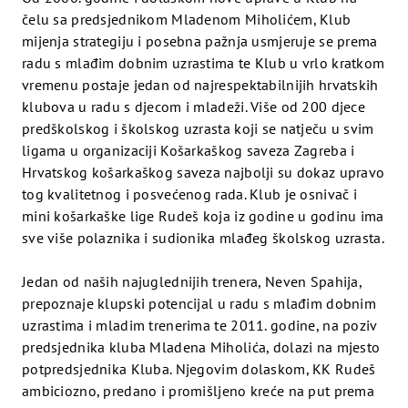
čelu sa predsjednikom Mladenom Miholićem, Klub
mijenja strategiju i posebna pažnja usmjeruje se prema
radu s mlađim dobnim uzrastima te Klub u vrlo kratkom
vremenu postaje jedan od najrespektabilnijih hrvatskih
klubova u radu s djecom i mladeži. Više od 200 djece
predškolskog i školskog uzrasta koji se natječu u svim
ligama u organizaciji Košarkaškog saveza Zagreba i
Hrvatskog košarkaškog saveza najbolji su dokaz upravo
tog kvalitetnog i posvećenog rada. Klub je osnivač i
mini košarkaške lige Rudeš koja iz godine u godinu ima
sve više polaznika i sudionika mlađeg školskog uzrasta.
Jedan od naših najuglednijih trenera, Neven Spahija,
prepoznaje klupski potencijal u radu s mlađim dobnim
uzrastima i mladim trenerima te 2011. godine, na poziv
predsjednika kluba Mladena Miholića, dolazi na mjesto
potpredsjednika Kluba. Njegovim dolaskom, KK Rudeš
ambiciozno, predano i promišljeno kreće na put prema