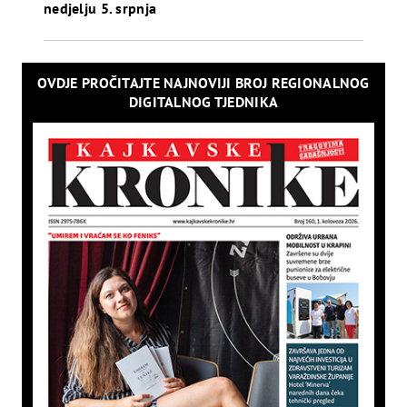
nedjelju 5. srpnja
OVDJE PROČITAJTE NAJNOVIJI BROJ REGIONALNOG
DIGITALNOG TJEDNIKA