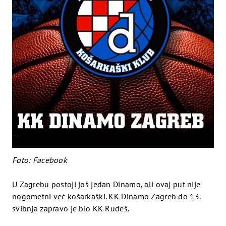
Zapravo se njihov broj sve više smanjuje.
Coinspaid Casino Recenzija I Iskustva 2025
Pozdravite tjelesne pljeskavice na putu do velikih isplata.
Od svog osnutka 1934, godine, Alini je koristila svoje
izvore prihoda za poboljšanje kvalitete života filipinske
zajednice.
Najbolji digitalni poker legalni kasino
Slot Asgard Bonusi I Besplatne Vrtnje
No, osim toga, casino zna kako vas privući kao igrača nudeći
mnoge vrste bonusa, kao što su, na primjer, bonusi za povrat
novca za igrače u obliku mjesečnog bonusa za povrat novca,
Foto: Facebook
promotivnih ponuda i drugih ekskluzivnih bonusa.
Yukon Gold Casino Recenzija I Iskustva 2025
U Zagrebu postoji još jedan Dinamo, ali ovaj put nije
Posljednje na što treba paziti je da, osim što izbjegavaju
nogometni već košarkaški. KK Dinamo Zagreb do 13.
usrane ruke, igrači moraju izbjegavati i ruke koje imaju više od
svibnja zapravo je bio KK Rudeš.
2 karte svake boje ili svake vrijednosti.
Besplatne Slot Machine Igre