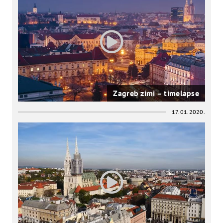
Zagreb zimi – timelapse
17.01.2020.