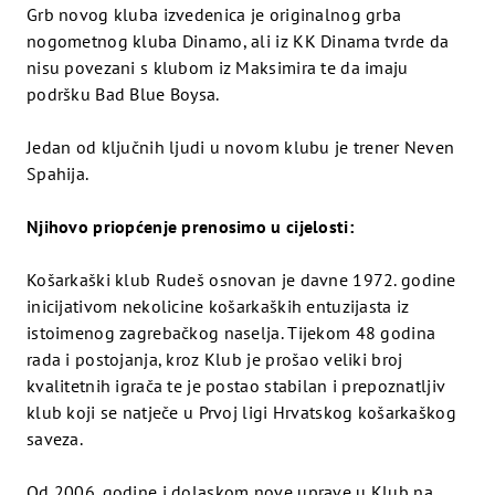
Grb novog kluba izvedenica je originalnog grba
nogometnog kluba Dinamo, ali iz KK Dinama tvrde da
nisu povezani s klubom iz Maksimira te da imaju
podršku Bad Blue Boysa.
Jedan od ključnih ljudi u novom klubu je trener Neven
Spahija.
Njihovo priopćenje prenosimo u cijelosti:
Košarkaški klub Rudeš osnovan je davne 1972. godine
inicijativom nekolicine košarkaških entuzijasta iz
istoimenog zagrebačkog naselja. Tijekom 48 godina
rada i postojanja, kroz Klub je prošao veliki broj
kvalitetnih igrača te je postao stabilan i prepoznatljiv
klub koji se natječe u Prvoj ligi Hrvatskog košarkaškog
saveza.
Od 2006. godine i dolaskom nove uprave u Klub na