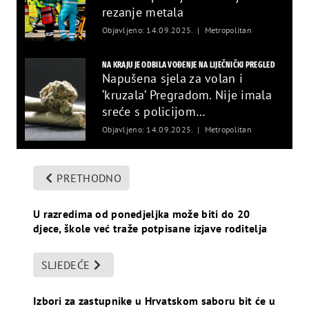
rezanje metala
Objavljeno: 14.09.2025.
Metropolitan
NA KRAJU JE ODBILA VOĐENJE NA LIJEČNIČKI PREGLED
Napušena sjela za volan i
‘kruzala’ Pregradom. Nije imala
sreće s policijom…
Objavljeno: 14.09.2025.
Metropolitan
PRETHODNO
U razredima od ponedjeljka može biti do 20
djece, škole već traže potpisane izjave roditelja
SLJEDEĆE
Izbori za zastupnike u Hrvatskom saboru bit će u