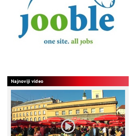
Najnoviji video