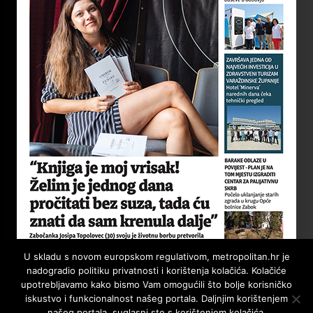
U skladu s novom europskom regulativom, metropolitan.hr je
nadogradio politiku privatnosti i korištenja kolačića. Kolačiće
upotrebljavamo kako bismo Vam omogućili što bolje korisničko
iskustvo i funkcionalnost našeg portala. Daljnjim korištenjem
našeg portala, suglasni ste s korištenjem kolačića.