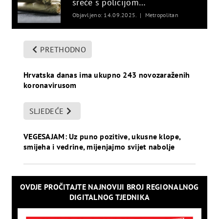
sreće s policijom…
Objavljeno: 14.09.2025.
Metropolitan
PRETHODNO
Hrvatska danas ima ukupno 243 novozaraženih
koronavirusom
SLJEDEĆE
VEGESAJAM: Uz puno pozitive, ukusne klope,
smijeha i vedrine, mijenjajmo svijet nabolje
OVDJE PROČITAJTE NAJNOVIJI BROJ REGIONALNOG
DIGITALNOG TJEDNIKA