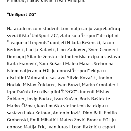
Primorac, Lukas Krištić i Ivan Hribljan.
“UniSport ZG”
Na akademskom studentskom natjecanju zagrebačkog
sveučilišta “UniSport ZG”, zlato su u “e-sport” disciplini
“League of Legends” donijeli Nikola Bešenski, Jakob
Bertović, Lucija Katavić, Lino Zadravec, Sven Cerovec i
Domagoj Sitar te ženska stolnoteniska ekipa u sastavu
Karla Franović, Sara Sušac i Matea Maras. Srebro na
istom natjecanju FOI-ju donosi “e-sport” ekipa u
disciplini Valorant u sastavu Silvio Kovačić, Tonino
Hodak, Mislav Žnidarec, Ivan Brozd, Marko Crnolatec i
Igor Dačnik te u disciplini “CS:GO” studenti Mislav
Žnidarec, Josip Budak, Ivan Kučan, Boris Baštek te
Marko Čižmar, kao i muška stolnoteniska ekipa u
sastavu Luka Kotorac, Antonio Jozić, Dino Bali, Emilio
Grobenski, Emil Mihalić i Mateo Zović. Broncu FOI-ju
donose Matija Fric, Ivan Juras i Leon Raknić u esport