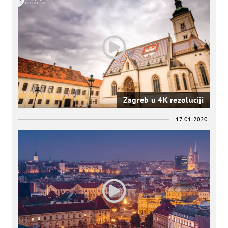
Zagreb u 4K rezoluciji
17.01.2020.