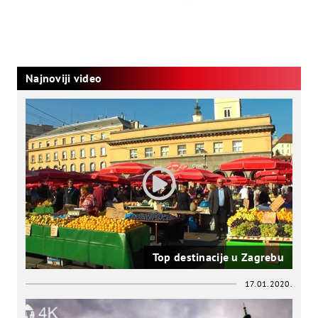
Najnoviji video
Top destinacije u Zagrebu
17.01.2020.