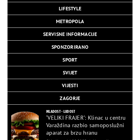
LIFESTYLE
METROPOLA
SERVISNE INFORMACIJE
SPONZORIRANO
SPORT
SVIJET
VIJESTI
ZAGORJE
MLADOST - LUDOST
‘VELIKI FRAJER’: Klinac u centru
Varaždina razbio samoposlužni
aparat za brzu hranu