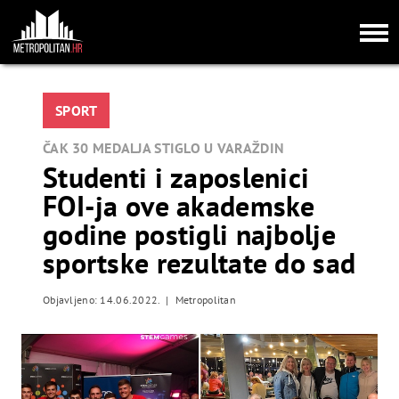
3D poker udvostručen do 2024
Jackpoty Casino Recenzija I Iskustva 2025
: Ovaj casino
ima sve za bilo koju vrstu igrača.
Raging Bull Casino 50 Free Spins
- U svojoj srži, to je
SPORT
trkački utor u kojem ćete se morati boriti protiv
ČAK 30 MEDALJA STIGLO U VARAŽDIN
protivnika u najboljim automobilima i pobijediti ih na
Studenti i zaposlenici
ulici zbog njihovog ružičastog promašaja.
FOI-ja ove akademske
Kasino Igre Aparati
: Osim utora, jedna od
najpopularnijih casino igara koje možete igrati na mreži
godine postigli najbolje
je blackjack.
sportske rezultate do sad
Poker uživo žive kasino
Objavljeno: 14.06.2022.
Metropolitan
Najbolja Tsi Kasina 2025
A sudeći prema ponašanju kanadskih igrača i vladinih
dužnosnika, čini se da će i druge provincije slijediti taj
primjer 2024,godine.