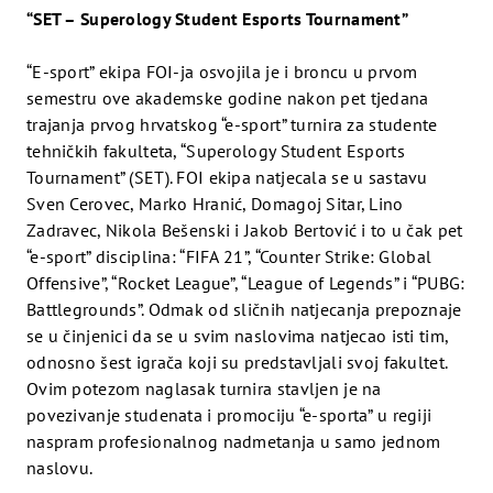
“SET – Superology Student Esports Tournament”
“E-sport” ekipa FOI-ja osvojila je i broncu u prvom
semestru ove akademske godine nakon pet tjedana
trajanja prvog hrvatskog “e-sport” turnira za studente
tehničkih fakulteta, “Superology Student Esports
Tournament” (SET). FOI ekipa natjecala se u sastavu
Sven Cerovec, Marko Hranić, Domagoj Sitar, Lino
Zadravec, Nikola Bešenski i Jakob Bertović i to u čak pet
“e-sport” disciplina: “FIFA 21”, “Counter Strike: Global
Offensive”, “Rocket League”, “League of Legends” i “PUBG:
Battlegrounds”. Odmak od sličnih natjecanja prepoznaje
se u činjenici da se u svim naslovima natjecao isti tim,
odnosno šest igrača koji su predstavljali svoj fakultet.
Ovim potezom naglasak turnira stavljen je na
povezivanje studenata i promociju “e-sporta” u regiji
naspram profesionalnog nadmetanja u samo jednom
naslovu.