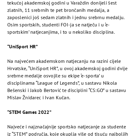
tekućoj akademskoj godini u Varaždin donijeli šest
zlatnih, 11 srebrnih te pet brončanih medalja, a
zaposlenici još sedam zlatnih i jednu srebrnu medalju.
Osim sportskih, studenti FOI-ja se natječu i u ‘e-
sportskim’ natjecanjima, i to u nekoliko disciplina.
“UniSport HR”
Na najvećem akademskom natjecanju na razini cijele
Hrvatske, “UniSport HR”, u ovoj akademskoj godini dvije
srebrne medalje osvojile su ekipe ‘e-sporta’ u
disciplinama “League of Legends”, u sastavu Nikola
Bešenski i Jakob Bertović te disciplini “CS:GO” u sastavu
Mislav Žnidarec i Ivan Kučan.
“STEM Games 2022”
Najveće i najznačajnije sportsko natjecanje za studente
iz “STEM” područja, koje okuplja više od tisuću najboljih