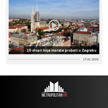
10 stvari koje morate probati u Zagrebu
17.01.2020.