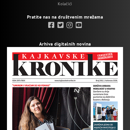
Kolačići
Pratite nas na društvenim mrežama
Arhiva digitalnih novina