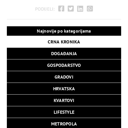
PODIJELI:
Najnovije po kategorijama
CRNA KRONIKA
DOGAĐANJA
GOSPODARSTVO
GRADOVI
HRVATSKA
KVARTOVI
LIFESTYLE
METROPOLA