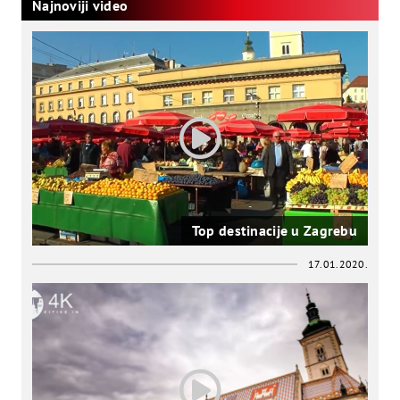
Najnoviji video
Top destinacije u Zagrebu
17.01.2020.