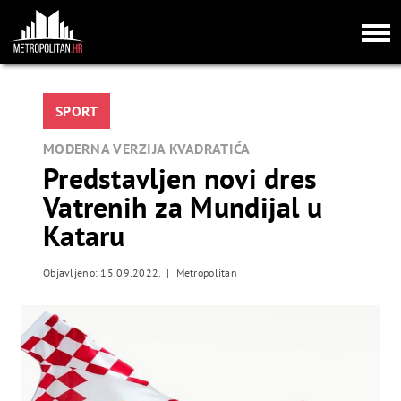
Igrajte slot bez depozita 2024
Blackjack Velika Gorica
: Naši omiljeni kasini su bili u
igri, svirao sam u Inninsu nakon što sam čuo za njihove
brze isplate, i Bože, kako sam bio iznenađen.
SPORT
Inspired Casino Igre 2025
- A u vrijeme prijave, broj koji
MODERNA VERZIJA KVADRATIĆA
je korišten zapravo je bio moj.
Predstavljen novi dres
Slot Wild Spin Bonusi I Besplatne Vrtnje
: Ova podvrsta
Vatrenih za Mundijal u
porijeklom je iz Zapadne Afrike i naziva se Alinsus.
Kataru
3D kasino najbolji live blackjack u hrvatskoj
Objavljeno: 15.09.2022.
Metropolitan
Slot Ho Ho Tower Bonusi I Besplatne Vrtnje
Kaskadni bubnjevi su još jedna zanimljiva bonus
značajka ovog automata.
Radno Vreme Kockarnica
Definitivno, internetsku igru treba nazvati svježom i
lijepom.