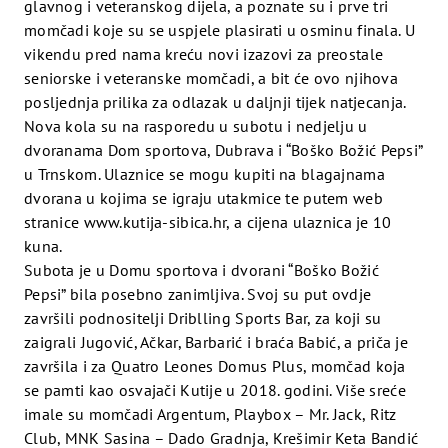
glavnog i veteranskog dijela, a poznate su i prve tri
momčadi koje su se uspjele plasirati u osminu finala. U
vikendu pred nama kreću novi izazovi za preostale
seniorske i veteranske momčadi, a bit će ovo njihova
posljednja prilika za odlazak u daljnji tijek natjecanja.
Nova kola su na rasporedu u subotu i nedjelju u
dvoranama Dom sportova, Dubrava i “Boško Božić Pepsi”
u Trnskom. Ulaznice se mogu kupiti na blagajnama
dvorana u kojima se igraju utakmice te putem web
stranice www.kutija-sibica.hr, a cijena ulaznica je 10
kuna.
Subota je u Domu sportova i dvorani “Boško Božić
Pepsi” bila posebno zanimljiva. Svoj su put ovdje
završili podnositelji Driblling Sports Bar, za koji su
zaigrali Jugović, Ačkar, Barbarić i braća Babić, a priča je
završila i za Quatro Leones Domus Plus, momčad koja
se pamti kao osvajači Kutije u 2018. godini. Više sreće
imale su momčadi Argentum, Playbox – Mr. Jack, Ritz
Club, MNK Sasina – Dado Gradnja, Krešimir Keta Bandić