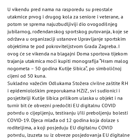
U vikendu pred nama na rasporedu su preostale
utakmice prvog i drugog kola za seniore i veterane, a
potom se sprema najuzbudljiviji dio ovogodišnjeg
jubilarnog, rođendanskog sportskog putovanja, koje se
održava u organizaciji ustanove Upravljanje sportskim
objektima te pod pokroviteljstvom Grada Zagreba. I
ovog će se vikenda na blagajni Doma sportova tijekom
trajanja utakmica moći kupiti monografija “Hram malog
nogometa – 50 godina Kutije šibica“, po simboličnoj
cijeni od 50 kuna.
Sukladno važećim Odlukama Stožera civilne zaštite RH
i epidemiološkim preporukama HZJZ, svi sudionici i
posjetitelji Kutije šibica prilikom ulaska u objekt i na
turnir bit će obvezni predočiti EU digitalnu COVID
potvrdu o cijepljenju, testiranju i/ili preboljenju bolesti
COVID-19. Djeca mlađa od 12 godina koja dolaze s
roditeljima, a koji posjeduju EU digitalnu COVID
potvrdu, izuzeta su iz obveze posjedovanja EU digitalne