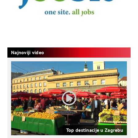
Najnoviji video
Top destinacije u Zagrebu