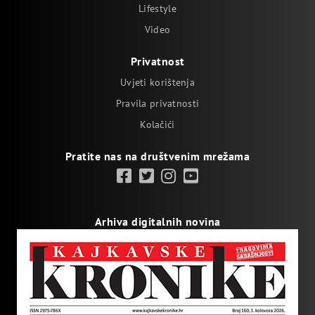
Lifestyle
Video
Privatnost
Uvjeti korištenja
Pravila privatnosti
Kolačići
Pratite nas na društvenim mrežama
Arhiva digitalnih novina