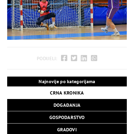
PODIJELI:
Najnovije po kategorijama
CRNA KRONIKA
DOGAĐANJA
GOSPODARSTVO
GRADOVI