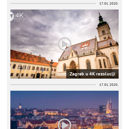
17.01.2020.
Zagreb u 4K rezoluciji
17.01.2020.