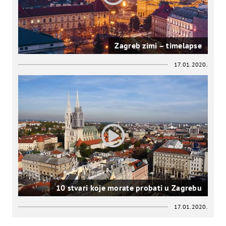
Zagreb zimi – timelapse
17.01.2020.
10 stvari koje morate probati u Zagrebu
17.01.2020.