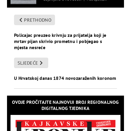
PRETHODNO
Policajac preuzeo krivnju za prijatelja koji je
mrtav pijan skrivio prometnu i pobjegao s
mjesta nesreće
SLJEDEĆE
U Hrvatskoj danas 1874 novozaraženih koronom
OVDJE PROČITAJTE NAJNOVIJI BROJ REGIONALNOG
DIGITALNOG TJEDNIKA