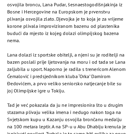
osvojila broncu, Lana Pudar, šesnaestogodišnjakinja iz
Bosne i Hercegovine na Europskom je prvenstvu
plivanja osvojila zlato. Djevojka je to koja je za vrijeme
korone plivala improviziranom bazenu od plastenika
budući da mjesto iz kojeg dolazi olimpijskog bazena
nema.
Lana dolazi iz sportske obitelji, a njeni su je roditelji na
bazen poslali prije ljetovanja na moru i od tada se Lana
zaljubila u sport. Naporno je radila s trenericom Alenom
Ćemalović i predsjednikom kluba ‘Orka’ Damirom
Đedovićem, a prvo veliko seniorsko natjecanje bile su
joj Olimpijske igre u Tokiju.
Tad je već pokazala da ju ne impresionira što u drugim
stazama plivaju velika imena i nedugo nakon toga na
Svjetskom kupu u Kazanju osvojila brončanu medalju
na 100 metara leptir. A na SP-u u Abu Dhabiju krenula je
ispisivati povijest. Trebala je to samo biti prilika za novo