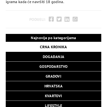
igrama kada će navršiti 18 godina.
PODIJELI:
Najnovije po kategorijama
CRNA KRONIKA
DOGAĐANJA
GOSPODARSTVO
GRADOVI
HRVATSKA
KVARTOVI
LIFESTYLE