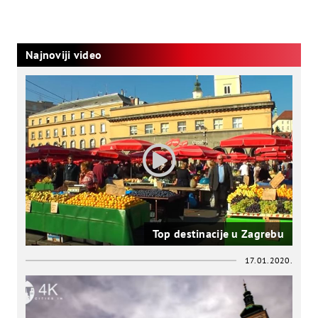
Najnoviji video
Top destinacije u Zagrebu
17.01.2020.