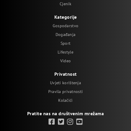
Cjenik
Kategorije
Gospodarstvo
Događanja
Sport
Lifestyle
Video
Privatnost
Uvjeti korištenja
Pravila privatnosti
Kolačići
Pratite nas na društvenim mrežama