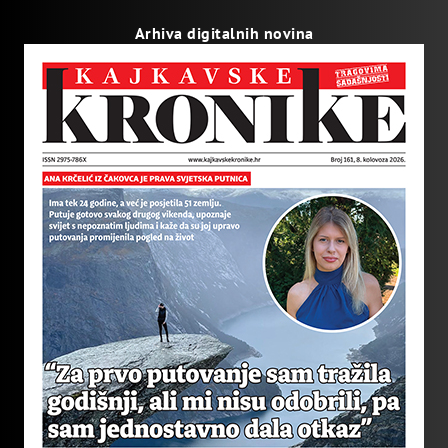
Arhiva digitalnih novina