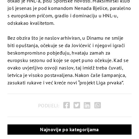
otkad je HNL-a, pišu Sportske novosti. Maksimirski klub
još jesenas je pod komandom Nenada Bjelice, paralelno
s europskom pričom, gradio i dominaciju u HNL-u,
odskakao kvalitetom.
Bez obzira što je naslov arhiviran, u Dinamu ne smije
biti opuštanja, očekuje se da Jovićević i njegovi igrači
beskompromisno pobjeđuju, hvataju zamah za
europsku sezonu od koje se opet puno očekuje. Kad se
ovako uvjerljivo osvoji naslov, taj imidž treba čuvati,
letvica je visoko postavaljena. Nakon čaše šampanjca,
zasukati rukave i već kreće novi “projekt Liga prvaka”.
PODIJELI:
Najnovije po kategorijama