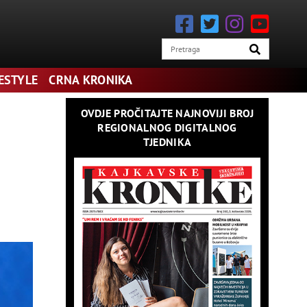
metne) crvene i žute kartone.
FESTYLE
CRNA KRONIKA
to spojio.
OVDJE PROČITAJTE NAJNOVIJI BROJ
REGIONALNOG DIGITALNOG
TJEDNIKA