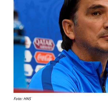
Naudapay Casino Recenzija I Iskustva 2025
Tada će i igrač i djelitelj dobiti dvije karte s kojima će donositi
Euro Casino No Deposit Bonus
Blagajna je obavezna u oba slučaja.
Izvučeni Bingo Brojevi
Foto: HNS