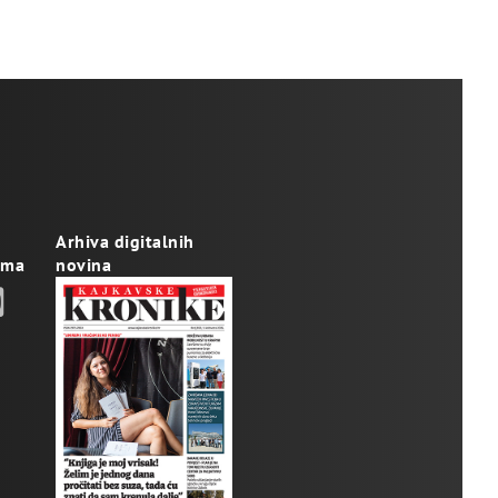
Arhiva digitalnih
ama
novina