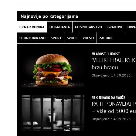
video
Najnovije po kategorijama
CRNA KRONIKA
DOGAĐANJA
GOSPODARSTVO
GRADOVI
HRVA
Pogledaj
SPONZORIRANO
SPORT
SVIJET
VIJESTI
ZAGORJE
MLADOST - LUDOST
video
‘VELIKI FRAJER’: 
brzu hranu
Objavljeno: 14.09.2025.
Pogledaj
NEKI NIKAKO DA NAUČE
PA TI PONAVLJAJ 
– više od 5000 eu
video
Objavljeno: 14.09.2025.