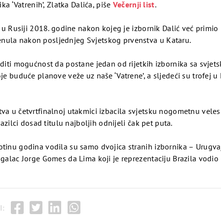
ka ‘Vatrenih’, Zlatka Dalića, piše
Večernji list
.
a u Rusiji 2018. godine nakon kojeg je izbornik Dalić već primio 
enula nakon posljednjeg Svjetskog prvenstva u Kataru.
uditi mogućnost da postane jedan od rijetkih izbornika sa svjet
je buduće planove veže uz naše ‘Vatrene’, a sljedeći su trofej u 
tva u četvrtfinalnoj utakmici izbacila svjetsku nogometnu veles
razilci dosad titulu najboljih odnijeli čak pet puta.
otinu godina vodila su samo dvojica stranih izbornika – Urugva
ugalac Jorge Gomes da Lima koji je reprezentaciju Brazila vodio
I: