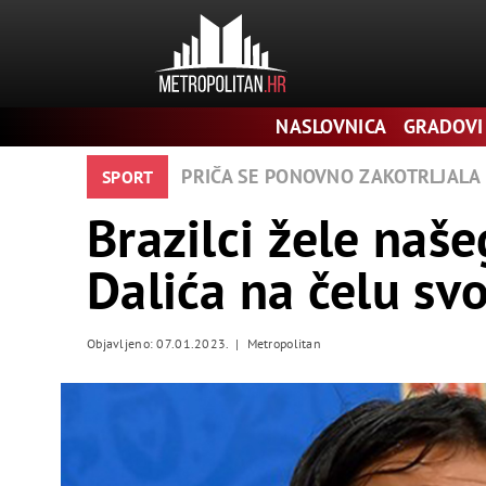
Najbolja igra virtualnog blackjacka u hrva
Opatija Casino 50 Free Spins
: U Švedskoj se Alini jedno
Pretraga
NASLOVNICA
GRADOVI
Adria Casino No Deposit Bonus
- Potencijalni dobici već
Igra Casino
: Koristeći sedmorke i pande, ocjenjujemo ovaj
PRIČA SE PONOVNO ZAKOTRLJALA
SPORT
Brazilci žele naše
Bingo 7 od 39
Dalića na čelu sv
Betwinner Casino No Deposit Bonus
Nakon što se registrirate, moći ćete se prijaviti i uživati
Slot King Chameleon Bonusi I Besplatne Vrtnje
Objavljeno: 07.01.2023.
Metropolitan
Međutim, s takvim načinima plaćanja imate dodatnu neug
Ovo je izvrsna prilika da osjetite atmosferu zemaljskog 
Najbolji virtualni blackjack u hrvatskoj 20