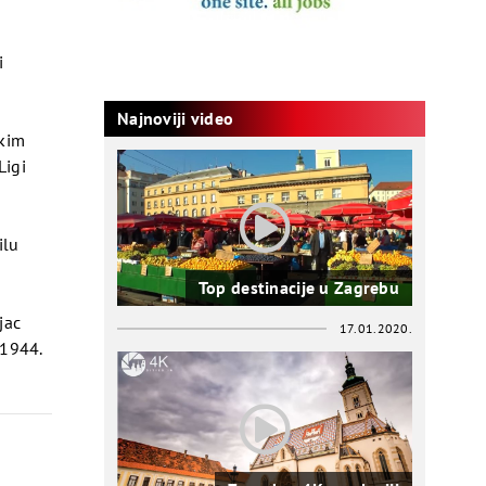
i
Najnoviji video
skim
Ligi
ilu
Top destinacije u Zagrebu
jac
17.01.2020.
 1944.