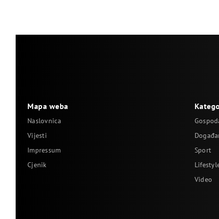
Mapa weba
Katego
Naslovnica
Gospod
Vijesti
Događa
Impressum
Sport
Cjenik
Lifestyl
Video