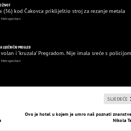
O ŽIVOT
(36) kod Čakovca prikliještio stroj za rezanje metala
Metropolitan
NA LIJEČNIČKI PREGLED
volan i ‘kruzala’ Pregradom. Nije imala sreće s policijo
Metropolitan
SLJEDEĆE
Ovo je hotel u kojem je umro naš poznati znanstv
a
Nikola T