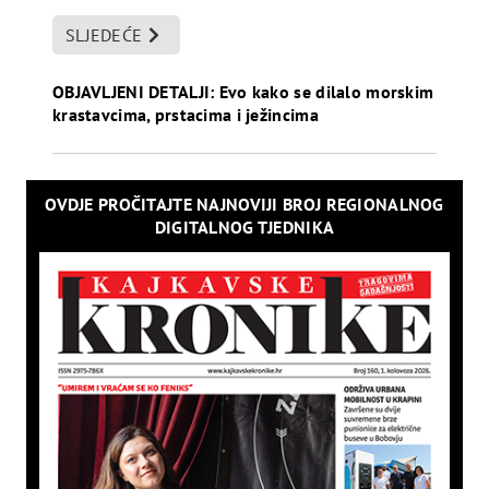
SLJEDEĆE
OBJAVLJENI DETALJI: Evo kako se dilalo morskim
krastavcima, prstacima i ježincima
OVDJE PROČITAJTE NAJNOVIJI BROJ REGIONALNOG
DIGITALNOG TJEDNIKA