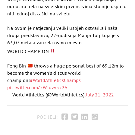
odnosno peta na svjetskim prvenstvima što nije uspjelo
niti jednoj diskašici na svijetu.
Na ovom je natjecanju veliki uspjeh ostvarila i naša
druga predstavnica, 22-godišnja Marija Tolj koja je s
63,07 metara zauzela osmo mjesto.
WORLD CHAMPION
Feng Bin
throws a huge personal best of 69.12m to
become the women’s discus world
champion!
#WorldAthleticsChamps
pic.twitter.com/5WTuzv5k2A
— World Athletics (@WorldAthletics)
July 21, 2022
PODIJELI: