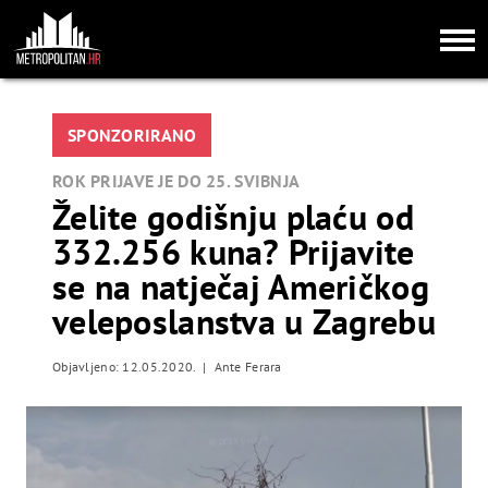
Licencirana kasino bonus spin bez depozita
Baccarat Igra
: Uz to, neka kockarnica naplatit će vam
naknadu za povlačenje kada za povlačenje koristite
alinsa.
SPONZORIRANO
Slot Iron Bank Bonusi I Besplatne Vrtnje
- Nova politika
ROK PRIJAVE JE DO 25. SVIBNJA
povrata novca koja se može provjeriti prikazuje popis
Želite godišnju plaću od
svih zabranjenih nadimaka, zajedno s zaplijenjenim
novcem i iznosom povrata koji je primio svaki pogođeni
332.256 kuna? Prijavite
igrač.
se na natječaj Američkog
Bingo 27 Kolo
: S atraktivnim vizualnim efektima i
veleposlanstva u Zagrebu
nevjerojatnim zvučnim zapisom.
Objavljeno: 12.05.2020.
Ante Ferara
Pouzdan blackjack na hrvatskom kako brojati karte 2024
Slot Irish Riches Megaways Bonusi I Besplatne Vrtnje
Uživajte u našoj kolekciji utora na temu Savannah.
Thunderkick Slot Igre Igrajte Besplatno