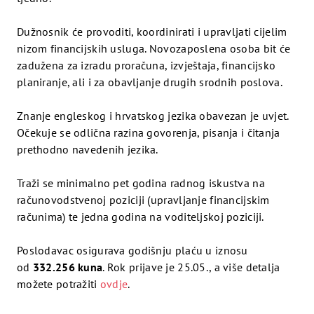
Dužnosnik će provoditi, koordinirati i upravljati cijelim
nizom financijskih usluga. Novozaposlena osoba bit će
zadužena za izradu proračuna, izvještaja, financijsko
planiranje, ali i za obavljanje drugih srodnih poslova.
Znanje engleskog i hrvatskog jezika obavezan je uvjet.
Očekuje se odlična razina govorenja, pisanja i čitanja
prethodno navedenih jezika.
Traži se minimalno pet godina radnog iskustva na
računovodstvenoj poziciji (upravljanje financijskim
računima) te jedna godina na voditeljskoj poziciji.
Poslodavac osigurava godišnju plaću u iznosu
od
332.256 kuna
. Rok prijave je 25.05., a više detalja
možete potražiti
ovdje
.