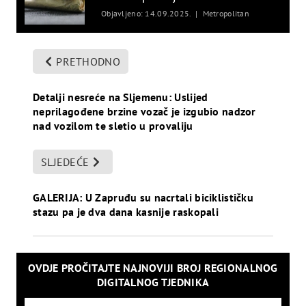
Objavljeno: 14.09.2025.
Metropolitan
PRETHODNO
Detalji nesreće na Sljemenu: Uslijed
neprilagođene brzine vozač je izgubio nadzor
nad vozilom te sletio u provaliju
SLJEDEĆE
GALERIJA: U Zapruđu su nacrtali biciklističku
stazu pa je dva dana kasnije raskopali
OVDJE PROČITAJTE NAJNOVIJI BROJ REGIONALNOG
DIGITALNOG TJEDNIKA