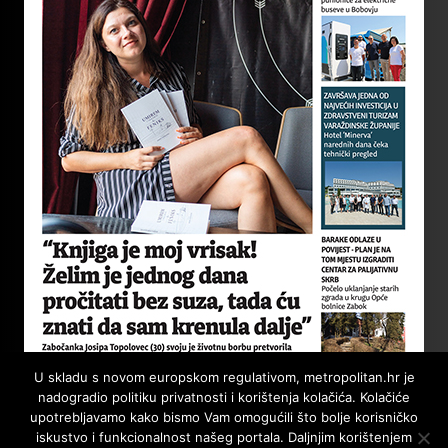
U skladu s novom europskom regulativom, metropolitan.hr je
nadogradio politiku privatnosti i korištenja kolačića. Kolačiće
upotrebljavamo kako bismo Vam omogućili što bolje korisničko
iskustvo i funkcionalnost našeg portala. Daljnjim korištenjem