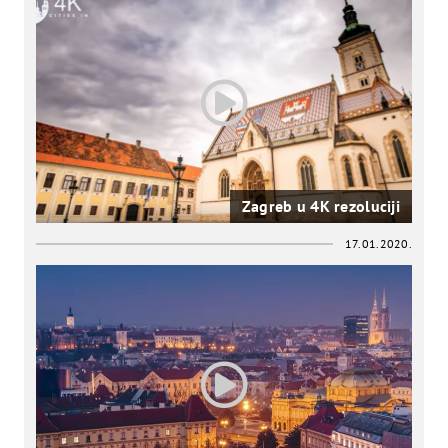
Zagreb u 4K rezoluciji
17.01.2020.