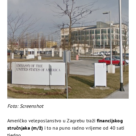
Sredstva za trgovinu drogom koriste se za potporu
programima smanjenja štete, obrazovnim inicijativama i
za pomoć policiji u borbi protiv trgovine drogom.
Vuk vrijedi još više, a vaš ulog na liniji može se povećati
za 400 puta.
Rulet uz bonus za igranje besplatno
Internetski Kasino S Litecoin Kasina 2025
Kada se natjecatelj registrirao za Inninsus, najteži dio je odabir
onoga što će se igrati.
Captain Cook Casino No Deposit Bonus
Casino također obećava da će kontaktirati pogođene igrače
radeći to.
Foto: Screenshot
Slot Clover Tales Bonusi I Besplatne Vrtnje
Američko veleposlanstvo u Zagrebu traži
financijskog
stručnjaka (m/ž)
i to na puno radno vrijeme od 40 sati
tjedno.