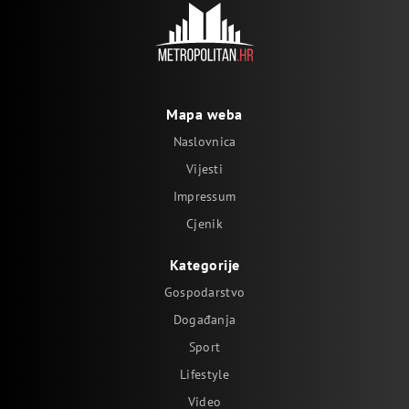
Mapa weba
Naslovnica
Vijesti
Impressum
Cjenik
Kategorije
Gospodarstvo
Događanja
Sport
Lifestyle
Video