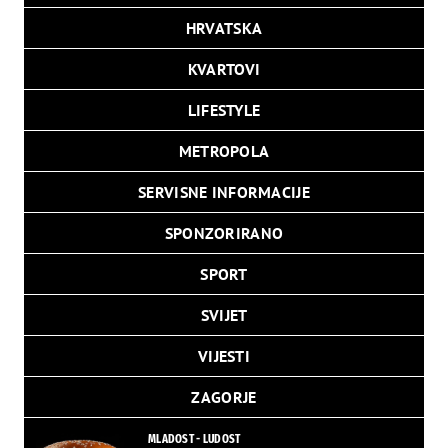
HRVATSKA
KVARTOVI
LIFESTYLE
METROPOLA
SERVISNE INFORMACIJE
SPONZORIRANO
SPORT
SVIJET
VIJESTI
ZAGORJE
MLADOST - LUDOST