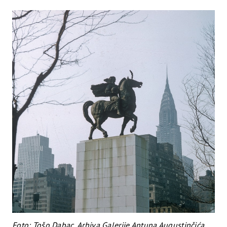
Tijekom igre bit će odabran slučajni simbol koji će se
pojaviti na svakom kolutu.
Važno je saznati koje su metode uplate i isplate
dostupne.
Kasino slot igre besplatne bez registracije
Slot Inspector Gadget Bonusi I Besplatne Vrtnje
Velika većina slotova u katalogu Oinsus nudi nevjerojatnih
117,649 načina za pobjedu.
Slot Gonzo S Quest Bonusi I Besplatne Vrtnje
Robin, jedan od stickmana, nije imao pojma, ali mislio je da će
se igrači dobro zabaviti bez obzira na sve.
Boo Casino Recenzija I Iskustva 2025
Foto: Tošo Dabac, Arhiva Galerije Antuna Augustinčića