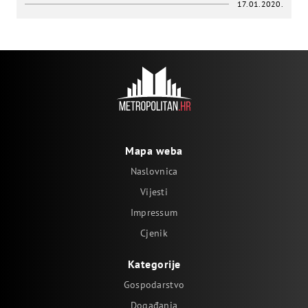
17.01.2020.
Mapa weba
Naslovnica
Vijesti
Impressum
Cjenik
Kategorije
Gospodarstvo
Događanja