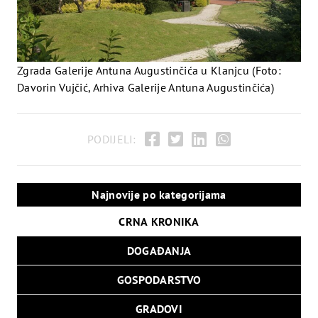
Zgrada Galerije Antuna Augustinčića u Klanjcu (Foto:
Davorin Vujčić, Arhiva Galerije Antuna Augustinčića)
PODIJELI:
Najnovije po kategorijama
CRNA KRONIKA
DOGAĐANJA
GOSPODARSTVO
GRADOVI