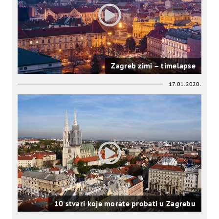
Zagreb zimi – timelapse
17.01.2020.
10 stvari koje morate probati u Zagrebu