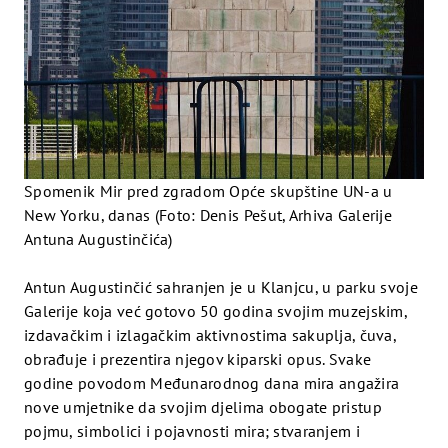
Spomenik Mir pred zgradom Opće skupštine UN-a u
New Yorku, danas (Foto: Denis Pešut, Arhiva Galerije
Antuna Augustinčića)
Antun Augustinčić sahranjen je u Klanjcu, u parku svoje
Galerije koja već gotovo 50 godina svojim muzejskim,
izdavačkim i izlagačkim aktivnostima sakuplja, čuva,
obrađuje i prezentira njegov kiparski opus. Svake
godine povodom Međunarodnog dana mira angažira
nove umjetnike da svojim djelima obogate pristup
pojmu, simbolici i pojavnosti mira; stvaranjem i