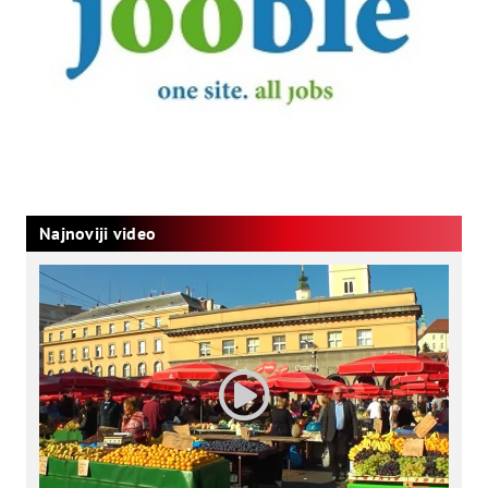
Najnoviji video