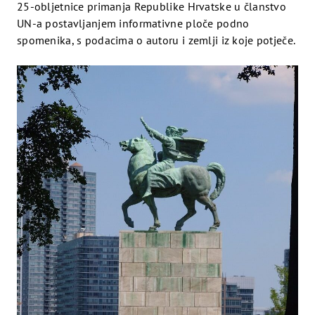
25-obljetnice primanja Republike Hrvatske u članstvo
UN-a postavljanjem informativne ploče podno
spomenika, s podacima o autoru i zemlji iz koje potječe.