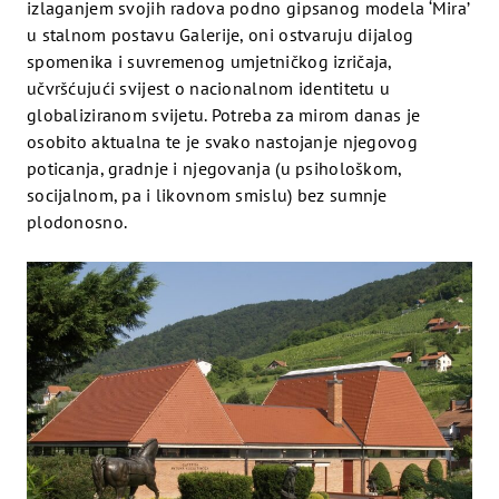
izlaganjem svojih radova podno gipsanog modela ‘Mira’
u stalnom postavu Galerije, oni ostvaruju dijalog
spomenika i suvremenog umjetničkog izričaja,
učvršćujući svijest o nacionalnom identitetu u
globaliziranom svijetu. Potreba za mirom danas je
osobito aktualna te je svako nastojanje njegovog
poticanja, gradnje i njegovanja (u psihološkom,
socijalnom, pa i likovnom smislu) bez sumnje
plodonosno.