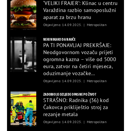
‘VELIKI FRAJER’: Klinac u centru
Varaždina razbio samoposlužni
aparat za brzu hranu
Objavljeno: 14.09.2025.
Metropolitan
NEKI NIKAKO DA NAUČE
PA TI PONAVLJAJ PREKRŠAJE:
Neodgovornom vozaču prijeti
ogromna kazna – više od 5000
eura, zatvor na četiri mjeseca,
oduzimanje vozačke…
Objavljeno: 14.09.2025.
Metropolitan
ZADOBIO JE OZLJEDE OPASNE PO ŽIVOT
STRAŠNO: Radnika (36) kod
Čakovca prikliještio stroj za
rezanje metala
Objavljeno: 14.09.2025.
Metropolitan