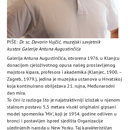
PIŠE:
Dr. sc. Davorin Vujčić, muzejski savjetnik
kustos Galerije Antuna Augustinčića
Galerija Antuna Augustinčića, otvorena 1976. u Klanjcu
donacijom cjeloživotnog opusa našeg proslavljenog
majstora kipara, profesora i akademika (Klanjec, 1900. –
Zagreb, 1979.), jedina je muzejska ustanova u Hrvatskoj
koja kontinuirano obilježava 21. rujna, Međunarodni
dan mira.
To čini iz razloga što je najatraktivniji izložak u njenom
stalnom postavu 5,5 metara visoki originalni gipsani
model spomenika ‘Mir’, koji je 1954. godine odliven u
bronci i postavljen ispred sjedišta Organizacije
ujedinjenih naroda u New Yorku. Taj karakterističan