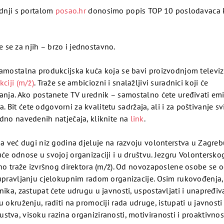
adnji s portalom
posao.hr
donosimo popis TOP 10 poslodavaca k
te se za njih – brzo i jednostavno.
samostalna produkcijska kuća koja se bavi proizvodnjom televiz
ciji (m/ž)
. Traže se ambiciozni i snalažljivi suradnici koji će
anja. Ako postanete TV urednik – samostalno ćete uređivati emis
ga. Bit ćete odgovorni za kvalitetu sadržaja, ali i za poštivanje sv
odno navedenih natječaja, kliknite na
link
.
ja već dugi niz godina djeluje na razvoju volonterstva u Zagreb
će odnose u svojoj organizaciji i u društvu. Jezgru Volontersko
utno traže izvršnog direktora (m/ž). Od novozaposlene osobe se 
 upravljanju cjelokupnim radom organizacije. Osim rukovođenja,
nika, zastupat ćete udrugu u javnosti, uspostavljati i unapređiv
 okruženju, raditi na promociji rada udruge, istupati u javnosti 
tva, visoku razina organiziranosti, motiviranosti i proaktivnost