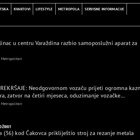
TSKA
KVARTOVI
LIFESTYLE
METROPOLA
SERVISNE INFORMACIJE
Klinac u centru Varaždina razbio samoposlužni aparat za
Metropolitan
PREKRŠAJE: Neodgovornom vozaču prijeti ogromna kaz
ra, zatvor na četiri mjeseca, oduzimanje vozačke…
Metropolitan
O ŽIVOT
(36) kod Čakovca prikliještio stroj za rezanje metala