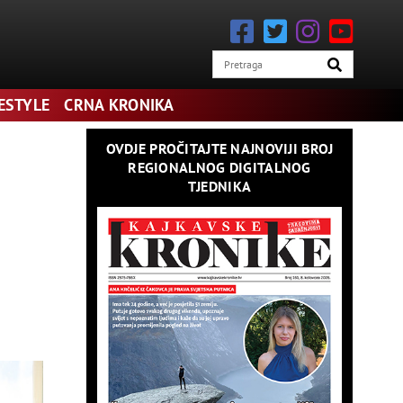
slobodniji od ograničenja kockanja.
FESTYLE
CRNA KRONIKA
sa za utakmicu do 2,400 r $.
OVDJE PROČITAJTE NAJNOVIJI BROJ
REGIONALNOG DIGITALNOG
TJEDNIKA