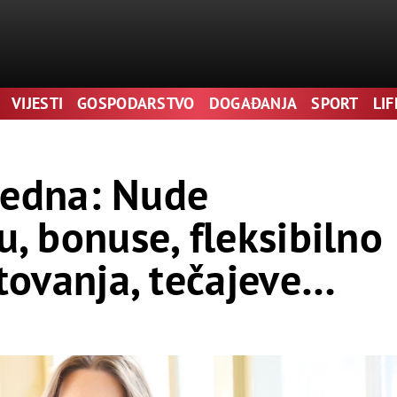
e to što se zakoni mijenjaju u državama, a horizont postaje sve 
VIJESTI
GOSPODARSTVO
DOGAĐANJA
SPORT
LI
e
- Kanjon Bitcoin slotova, turnir Bitcoin slotova inninos.
epozit u iznosu od najmanje 800 R $ i imate pravo na 300% bonu
tjedna: Nude
, bonuse, fleksibilno
itna karta biti veliki jackpot.
tovanja, tečajeve…
nninis i igrajte Džingis great besplatno.
 tijekom igranja ove igre.