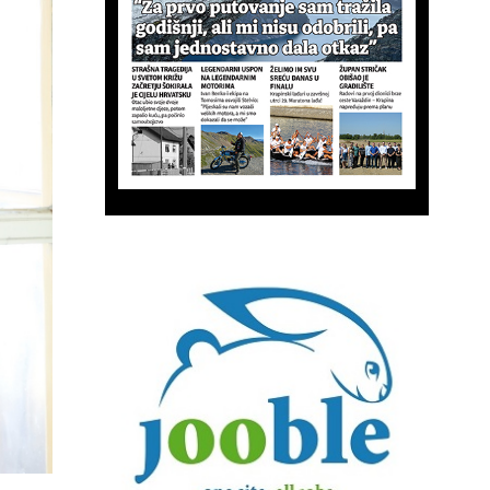
arnije kad se o njima sazna.