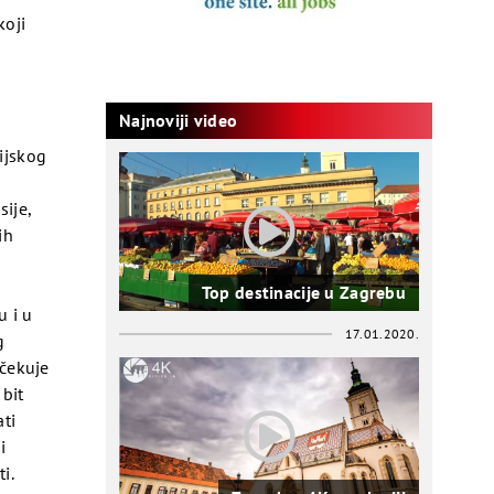
oji
Najnoviji video
ijskog
ije,
ih
Top destinacije u Zagrebu
u i u
17.01.2020.
g
očekuje
 bit
ati
i
i.