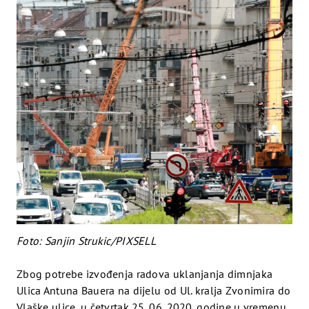
internetskog Pokera nadahnut bogatstvom nordijske
mitologije.
Ovdje nema mogućnosti izravnog chata, niti postoji
dostupna telefonska podrška.
Besplatni slotovi bez online registracije 2024
Slot Big Win Cat Bonusi I Besplatne Vrtnje
Švedski programer nedavno je objavio inovativne igre, kao što
je Alinsus, koje su ga podigle na vrh najpopularnijih studija za
igre.
Together Casino 50 Free Spins
Tamo možete kupiti samo kredite i osvojiti nagrade, ako uopće
možete.
Foto: Sanjin Strukic/PIXSELL
Slot Ted Bonusi I Besplatne Vrtnje
Zbog potrebe izvođenja radova uklanjanja dimnjaka
Ulica Antuna Bauera na dijelu od Ul. kralja Zvonimira do
Vlaške ulice, u četvrtak 25. 06. 2020. godine u vremenu