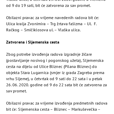
od 9 do 19 sati, bit će zatvorena za sav promet.
Obilazni pravac za vrijeme navedenih radova bit će:
Ulica kralja Zvonimira – Trg žrtava fašizma – Ul. F.
Račkog – Smičiklosova ul. – Vlaška ulica.
Zatvorena i Sljemenska cesta
Zbog potrebe izvođenja radova izgradnje žičare
(postavljanje nosivog i pogonskog užeta), Sljemenska
cesta na dijelu od Ulice Bliznec (Pilana Bliznec) do
objekta Stara Lugarnica (smjer iz grada Zagreba prema
vrhu Sljeme), u četvrtak od 9 sati do 22 sata i u petak
26. 06. 2020. godine od 9 do 22 sata bit će zatvorena za
sav promet.
Obilazni pravac za vrijeme izvođenja predmetnih radova
bit će: Sljemenska cesta – Bliznec – Markuševečka –