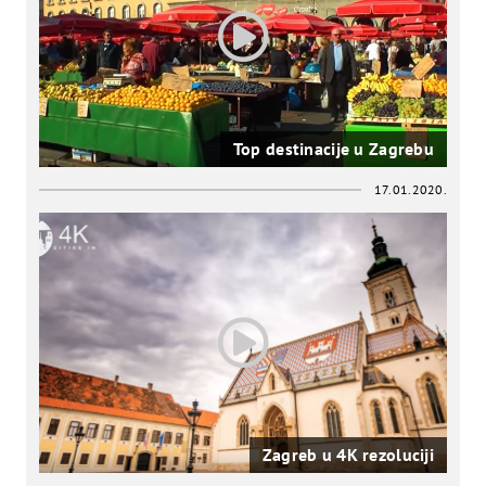
Top destinacije u Zagrebu
17.01.2020.
Zagreb u 4K rezoluciji