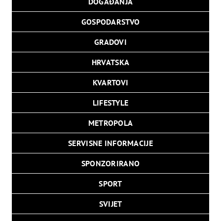
DOGAĐANJA
GOSPODARSTVO
GRADOVI
HRVATSKA
KVARTOVI
LIFESTYLE
METROPOLA
SERVISNE INFORMACIJE
SPONZORIRANO
SPORT
SVIJET